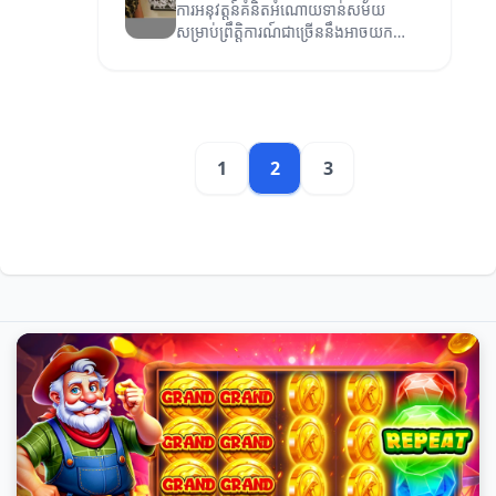
ការអនុវត្តន៍គំនិតអំណោយទាន់សម័យ
សម្រាប់ព្រឹត្តិការណ៍ជាច្រើននឹងអាចយក
អារម្មណ៍និងការចាប់អារម្មណ៍របស់អ្នកទទួល
បាន។
1
2
3