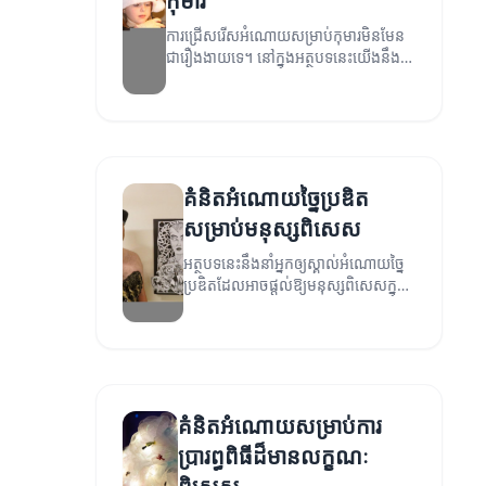
កុមារ
ការជ្រើសរើសអំណោយសម្រាប់កុមារមិនមែន
ជារឿងងាយទេ។ នៅក្នុងអត្ថបទនេះយើងនឹង
សរសេរពីគំនិតអំណោយដែលមានសារសំខាន់
សម្រាប់កុមារ។
គំនិតអំណោយច្នៃប្រឌិត
សម្រាប់មនុស្សពិសេស
អត្ថបទនេះនឹងនាំអ្នកឲ្យស្គាល់អំណោយច្នៃ
ប្រឌិតដែលអាចផ្តល់ឱ្យមនុស្សពិសេសក្នុង
ជីវិតរបស់អ្នក។
គំនិតអំណោយសម្រាប់ការ
ប្រារព្ធពិធីដ៏មានលក្ខណៈ