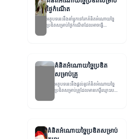
គំនិតអំណោយច្នៃប្រឌិតសម្រាប់
ថ្ងៃកំណើត
អត្ថបទនេះនឹងនាំអ្នកទៅរកគំនិតអំណោយច្នៃ
ប្រឌិតសម្រាប់ថ្ងៃកំណើតដែលអាចធ្វើ
ឲ្យវីធីសាស្ត្រដែលអាចបំផុសគំនិតទាក់ទងនឹង
ការបង្កើតអំណោយនៅថ្ងៃកំណើត។
គំនិតអំណោយច្នៃប្រឌិត
សម្រាប់គ្រូ
អត្ថបទនេះនឹងផ្តល់នូវគំនិតអំណោយច្នៃ
ប្រឌិតសម្រាប់គ្រូដែលមានកេរ្តិ៍ឈ្មោះរបស់
អ្នក។
គំនិតអំណោយច្នៃប្រឌិតសម្រាប់