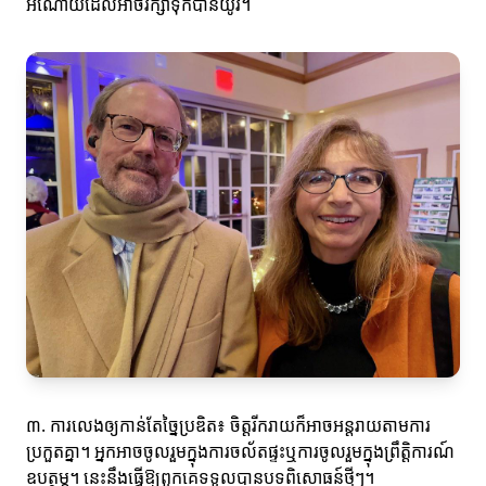
អំណោយដែលអាចរក្សាទុកបានយូរ។
៣. ការលេងឲ្យកាន់តែច្នៃប្រឌិត៖ ចិត្តរីករាយក៏អាចអន្ដរាយតាមការ
ប្រកួតគ្នា។ អ្នកអាចចូលរួមក្នុងការចល័តផ្ទះឬការចូលរួមក្នុងព្រឹត្តិការណ៍
ឧបត្ថម្ភ។ នេះនឹងធ្វើឱ្យពួកគេទទួលបានបទពិសោធន៍ថ្មីៗ។