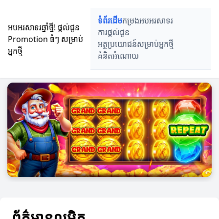
ទំព័រដើម
កម្រងអបអរសាទរ
អបអរសាទរឆ្នាំថ្មី! ផ្តល់ជូន
ការផ្តល់ជូន
Promotion ធំៗ សម្រាប់
អត្ថប្រយោជន៍សម្រាប់អ្នកថ្មី
អ្នកថ្មី
គំនិតអំណោយ
ព័ត៌មានលម្អិត