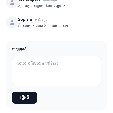
សូមអរគុណសម្រាប់ព័ត៌មានដ៏ល្អនេះ។
Sophia
២ ម៉ោងមុន
ខ្លឹមសារច្បាស់លាស់ ងាយយល់ណាស់។
បញ្ចេញមតិ
ផ្ញើមតិ