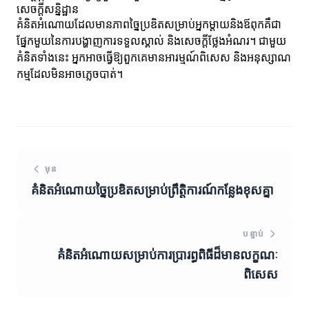
សេចក្តីសន្និដ្ឋាន
គំនិតអំណោយដែលមានភាពច្នៃប្រឌិតសម្រាប់អ្នកម្តាយនិងឪពុកគឺជា
ផ្នែកមួយនៃការបង្ហាញការទទួលស្គាល់ និងសេចក្តីថ្លែងអំណរ។ ជាមួយ
គំនិតទាំងនេះ អ្នកអាចធ្វើឱ្យពួកគេមានអារម្មណ៍ពិសេស និងអនុស្សាណ
កម្មដែលមិនអាចភ្លេចបាត់។
មុន
គំនិតអំណោយច្នៃប្រឌិតសម្រាប់ព្រឹត្តិការណ៍កន្លែងខុសគ្នា
បន្ទាប់
គំនិតអំណោយសម្រាប់ការប្រារព្ធពិធីដ៏មានលក្ខណៈ
ពិសេស