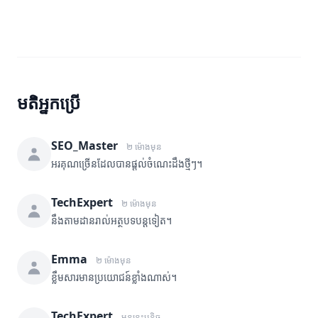
មតិអ្នកប្រើ
SEO_Master
២ ម៉ោងមុន
អរគុណច្រើនដែលបានផ្តល់ចំណេះដឹងថ្មីៗ។
TechExpert
២ ម៉ោងមុន
នឹងតាមដានរាល់អត្ថបទបន្តទៀត។
Emma
២ ម៉ោងមុន
ខ្លឹមសារមានប្រយោជន៍ខ្លាំងណាស់។
TechExpert
មុននេះបន្តិច