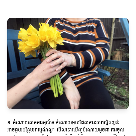
១. អំណោយតាមអារម្មណ៍៖ អំណោយមួយដែលមានភាពល្អិតល្អន់
អាចជួយបន្ថែមអារម្មណ៍ល្អ។ មើលទៅឃើញអំណោយដូចជា ការចូល