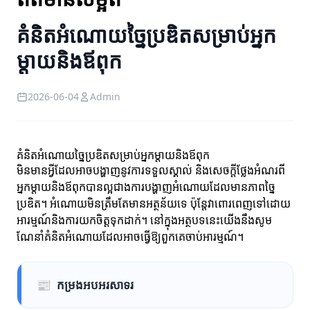
គំនិតអំណោយច្នៃប្រឌិតសម្រាប់អ្នក
ម្តាយនិងឪពុក
2026-06-04
Admin
គំនិតអំណោយច្នៃប្រឌិតសម្រាប់អ្នកម្តាយនិងឪពុក
មិនមានអ្វីដែលអាចបង្ហាញនូវការទទួលស្គាល់ និងសេចក្តីថ្លែងអំណរពី
អ្នកម្តាយនិងឪពុកបានល្អជាងការបង្ហាញអំណោយដែលមានភាពច្នៃ
ប្រឌិត។ អំណោយមិនត្រឹមតែមានអត្ថន័យទេ ប៉ុន្តែវាពោរពេញទៅដោយ
អារម្មណ៍និងការយកចិត្តទុកដាក់។ នៅក្នុងអត្ថបទនេះយើងនឹងសូម
ណែនាំគំនិតអំណោយដែលអាចធ្វើឱ្យពួកគេចាប់អារម្មណ៍។
📰
កម្រងអបអរសាទរ