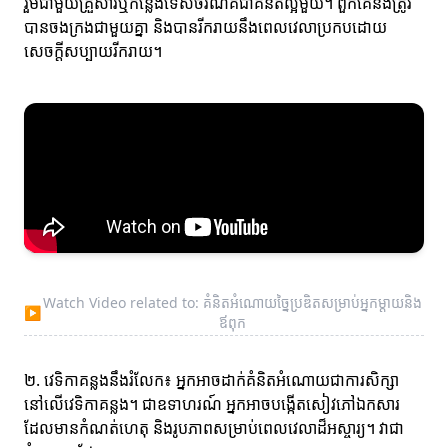
រួមជាមួយគ្រួសារឬកន្លែងទេសចរណ៍គឺជាគំនិតល្អមួយ។ ពួកគេនឹងត្រូវ
បានចងក្រងជាមួយគ្នា និងបានរីករាយនឹងពេលវេលាប្រកបដោយ
សេចក្តីសប្បាយរីករាយ។
Watch Video related to: គំនិតអំណោយច្នៃប្រឌិតសម្រាប់អ្នកម្តាយនិង
▶
ឪពុក
២. វេទិកាគន្លងនឹងរំលែក៖ អ្នកអាចដាក់គំនិតអំណោយជាការសិក្សា
នៅលើវេទិកាគន្លង។ ជាឧទាហរណ៍ អ្នកអាចបង្កើតសៀវភៅឯកសារ
ដែលមានកំណត់ហេតុ និងរូបភាពសម្រាប់ពេលវេលាដ៏អស្ចារ្យ។ វាជា