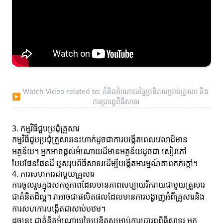
Watch Video related to: គំនិតអំណោយច្នៃប្រឌិតសម្រាប់គ្រួសារ និង
▶
ការប្រារព្ធពិធីសាទរ
3. កម្មវិធីជួបប្រជុំគ្រួសារ
កម្មវិធីជួបប្រជុំគ្រួសារនេះហាក់ដូចជាការបង្កើតពេលវេលាដ៏មាន
អត្ថន័យ។ អ្នកអាចផ្តល់អំណោយដ៏មានអត្ថន័យដូចជា សៀវភៅ
បែបផែនផែនដី ឬសរុបពិធីសាទរដើម្បីបង្កើតអារម្មណ៍ភាពកក់ក្តៅ។
4. ការសហការជាមួយគ្រួសារ
ការចូលរួមក្នុងសកម្មភាពដែលមានភាពសប្បាយរីករាយជាមួយគ្រួសារ
ជាគំនិតដ៏ល្អ។ វាអាចជាផលិតផលដែលមានការបង្ហាញអំពីគ្រួសារនិង
ការសហការបង្កើតជាសាប់បឋម។
ដូចនេះ ជាគំនិតអំណោយច្នៃប្រឌិតសម្រាប់ការប្រារព្ធពិធីសាទរ អ្នក