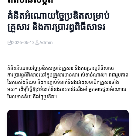
គំនិតអំណោយច្នៃប្រឌិតសម្រាប់
គ្រួសារ និងការប្រារព្ធពិធីសាទរ
2026-06-13
Admin
គំនិតអំណោយច្នៃប្រឌិតសម្រាប់គ្រួសារ និងការប្រារព្ធពិធីសាទរ
ការប្រារព្ធពិធីសាទរនៅក្នុងគ្រួសារមានសារៈសំខាន់ណាស់។ វាជារូបភាព
នៃការតាំងនិយម និងការភ្ជាប់ទំនាក់ទំនងរវាងសមាជិកគ្រួសារទាំង
អស់។ ដើម្បីធ្វើឱ្យវាទំនាក់ទំនងនេះកាន់តែរឹងមាំ អ្នកអាចផ្តល់អំណោយ
ដែលមានន័យ និងច្នៃប្រឌិត។