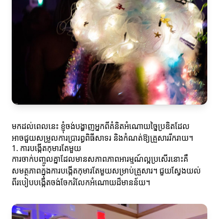
មកដល់ពេលនេះ ខ្ញុំចង់បង្ហាញអ្នកពីគំនិតអំណោយច្នៃប្រឌិតដែល
អាចជួយសម្រួលការប្រារព្ធពិធីសាទរ និងកំណត់ឱ្យគ្រួសាររីករាយ។
1. ការបង្កើតកុមារតែមួយ
ការចាក់បញ្ចូលគ្នាដែលមានសភាពភាពអារម្មណ៍ល្អប្រសើរនោះគឺ
សមត្ថភាពក្នុងការបង្កើតកុមារតែមួយសម្រាប់គ្រួសារ។ ជួយស្វែងយល់
ពីរបៀបបង្កើតចង់ចែករំលែកអំណោយដ៏មានន័យ។