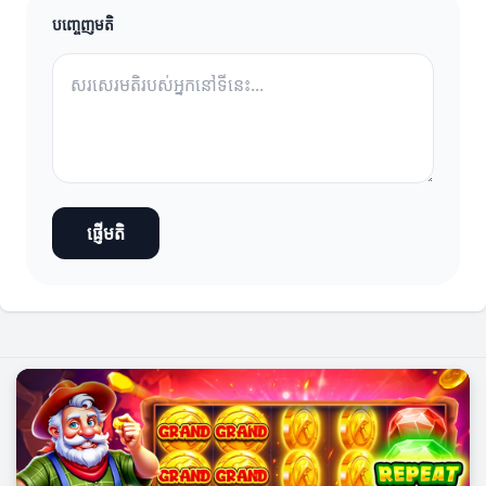
បញ្ចេញមតិ
ផ្ញើមតិ