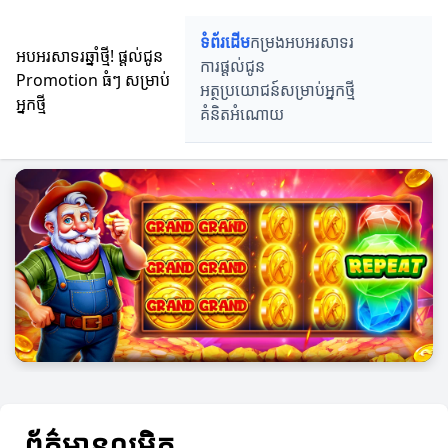
ទំព័រដើម
កម្រងអបអរសាទរ
អបអរសាទរឆ្នាំថ្មី! ផ្តល់ជូន
ការផ្តល់ជូន
Promotion ធំៗ សម្រាប់
អត្ថប្រយោជន៍សម្រាប់អ្នកថ្មី
អ្នកថ្មី
គំនិតអំណោយ
ព័ត៌មានលម្អិត