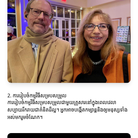
2. ការរៀបចំកម្មវិធីសម្របសម្រួល
ការរៀបចំកម្មវិធីសម្របសម្រួលជាមួយគ្រួសារនៅក្នុងពេលវេលា
សប្បាយរីករាយជាគំនិតដ៏ល្អ។ អ្នកអាចបង្កើតកម្សាន្តនិងឲ្យមនុស្សទាំង
អស់មករួមចំណែក។