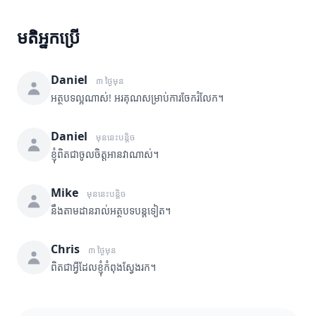
មតិអ្នកប្រើ
Daniel
៣ ថ្ងៃមុន
អត្ថបទល្អណាស់! អរគុណសម្រាប់ការចែករំលែក។
Daniel
មុននេះបន្តិច
ខ្ញុំពិតជាចូលចិត្តអានវាណាស់។
Mike
មុននេះបន្តិច
នឹងតាមដានរាល់អត្ថបទបន្តទៀត។
Chris
៣ ថ្ងៃមុន
ពិតជាអ្វីដែលខ្ញុំកំពុងស្វែងរក។