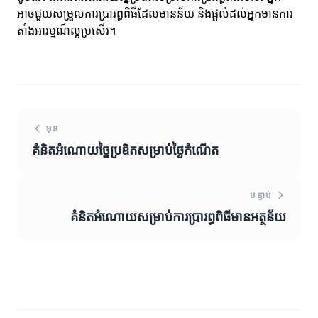
អាចជួយសម្រួលការប្រារព្ធពិធីដែលមានន័យ និងផ្តល់ដល់អ្នកមានការ
តាំងអារម្មណ៍ល្អប្រសើរ។
មុន
គំនិតអំណោយច្នៃប្រឌិតសម្រាប់ថ្ងៃកំណើត
បន្ទាប់
គំនិតអំណោយសម្រាប់ការប្រារព្ធពិធីមានអត្ថន័យ