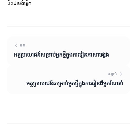
ពិតជាចង់ធ្វើ។
មុន
អត្ថប្រយោជន៍សម្រាប់អ្នកថ្មីក្នុងការរៀនភាសាផ្សេង
បន្ទាប់
អត្ថប្រយោជន៍សម្រាប់អ្នកថ្មីក្នុងការរៀនពីអ្នកណែនាំ