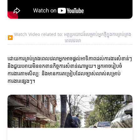
Watch Video related to: អត្ថប្រយោជន៍សម្រាប់អ្នកថ្មីក្នុងការគ្រប់គ្រង
▶
ពេលវេលា
ដោយការគ្រប់គ្រងពេលវេលាអ្នកអាចផ្ដល់អាទិភាពដល់ការងារសំខាន់ៗ
និងជួយអោយមិនខកខានកិច្ចការសំខាន់ណាមួយ។ អ្នកអាចរៀបចំ
ការងារតាមសិល្បៈ និងមានការតម្រៀបដែលច្បាស់លាស់សម្រាប់
ការងារផ្សេងៗ។