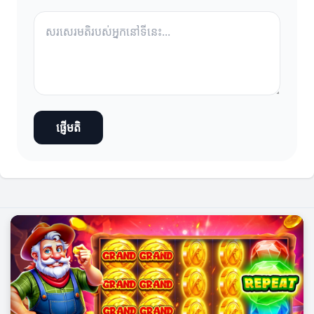
ផ្ញើមតិ