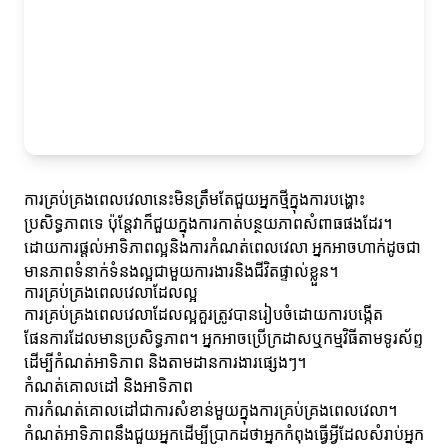
ការគ្រប់គ្រងពេលវេលានេះមិនត្រឹមតែជួយអ្នកថ្មីក្នុងការបង្ហោះ
ប្រសិទ្ធភាពទេ ប៉ុន្តែវាក៏ជួយក្នុងការកាត់បន្ថយភាពសំពាធផងដែរ។
ដោយការផ្ដល់អាទិភាពល្អនិងការកំណត់ពេលវេលា អ្នកអាចហាក់ដូចជា
មានភាពទំនាក់ទំនងល្អជាមួយការងារនិងជីវិតផ្ទាល់ខ្លួន។
ការគ្រប់គ្រងពេលវេលាដែលល្អ
ការគ្រប់គ្រងពេលវេលាដែលល្អគួរត្រូវបានរៀបចំដោយការបង្កើត
ផែនការដែលមានប្រសិទ្ធភាព។ អ្នកអាចប្រើក្រដាសឬកម្មវិធីតាមទូរស័ព្ទ
ដើម្បីកំណត់អាទិភាព និងតាមដានការងារផ្សេងៗ។
កំណត់គោលដៅ និងអាទិភាព
ការកំណត់គោលដៅជាការសំខាន់មួយក្នុងការគ្រប់គ្រងពេលវេលា។
កំណត់អាទិភាពនឹងជួយអ្នកដើម្បីប្រាកដថាអ្នកកំពុងធ្វើអ្វីដែលសំរាប់អ្នក