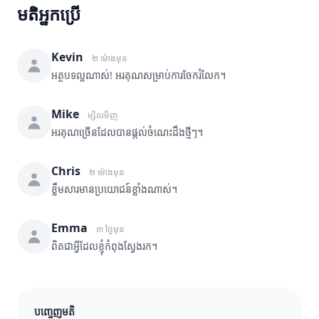
មតិអ្នកប្រើ
Kevin
២ ម៉ោងមុន
អត្ថបទល្អណាស់! អរគុណសម្រាប់ការចែករំលែក។
Mike
ម្សិលមិញ
អរគុណច្រើនដែលបានផ្តល់ចំណេះដឹងថ្មីៗ។
Chris
២ ម៉ោងមុន
ខ្លឹមសារមានប្រយោជន៍ខ្លាំងណាស់។
Emma
៣ ថ្ងៃមុន
ពិតជាអ្វីដែលខ្ញុំកំពុងស្វែងរក។
បញ្ចេញមតិ