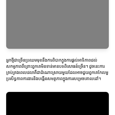
អ្នកថ្មីជាច្រើនប្រឈមមុខនឹងការពិបាកក្នុងការផ្ដល់អាទិភាពដល់
សកម្មភាពពីព្រោះពួកគេមិនទាន់មានបទពិសោធន៍ច្រើន។ ដូចនេះការ
គ្រប់គ្រងពេលវេលាគឺជាដំណោះស្រាយមួយដែលអាចជួយពួកគេកែលម្អ
ប្រសិទ្ធភាពការងារនិងបង្កើនសមត្ថភាពក្នុងការសម្រេចគោលដៅ។