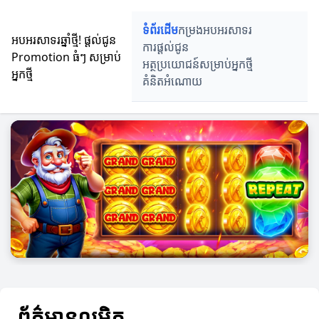
ទំព័រដើម
កម្រងអបអរសាទរ
អបអរសាទរឆ្នាំថ្មី! ផ្តល់ជូន
ការផ្តល់ជូន
Promotion ធំៗ សម្រាប់
អត្ថប្រយោជន៍សម្រាប់អ្នកថ្មី
អ្នកថ្មី
គំនិតអំណោយ
ព័ត៌មានលម្អិត