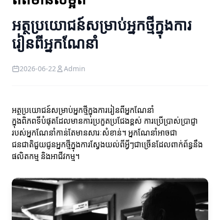
អត្ថប្រយោជន៍សម្រាប់អ្នកថ្មីក្នុងការ
រៀនពីអ្នកណែនាំ
2026-06-22
Admin
អត្ថប្រយោជន៍សម្រាប់អ្នកថ្មីក្នុងការរៀនពីអ្នកណែនាំ
ក្នុងពិភពទីបំផុតដែលមានការប្រកួតប្រជែងខ្ពស់ ការប្រើប្រាស់ប្រាជ្ញា
របស់អ្នកណែនាំកាន់តែមានសារៈសំខាន់។ អ្នកណែនាំអាចជា
ជនជាតិជួយជូនអ្នកថ្មីក្នុងការស្វែងយល់ពីអ្វីៗជាច្រើនដែលពាក់ព័ន្ធនឹង
ផលិតកម្ម និងអាជីវកម្ម។