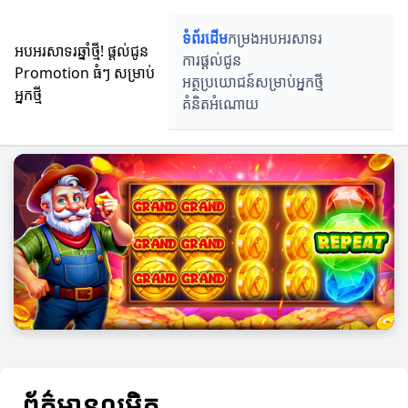
ទំព័រដើម
កម្រងអបអរសាទរ
អបអរសាទរឆ្នាំថ្មី! ផ្តល់ជូន
ការផ្តល់ជូន
Promotion ធំៗ សម្រាប់
អត្ថប្រយោជន៍សម្រាប់អ្នកថ្មី
អ្នកថ្មី
គំនិតអំណោយ
ព័ត៌មានលម្អិត