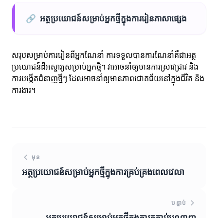
🔗
អត្ថប្រយោជន៍សម្រាប់អ្នកថ្មីក្នុងការរៀនភាសាផ្សេង
សរុបសម្រាប់ការរៀនពីអ្នកណែនាំ ការទទួលបានការណែនាំគឺជាអត្ថ
ប្រយោជន៍ដ៏អស្ចារ្យសម្រាប់អ្នកថ្មី។ វាអាចនាំឲ្យមានការស្រាវជ្រាវ និង
ការបង្កើតជំនាញថ្មីៗ ដែលអាចនាំឲ្យមានភាពជោគជ័យនៅក្នុងជីវិត និង
ការងារ។
មុន
អត្ថប្រយោជន៍សម្រាប់អ្នកថ្មីក្នុងការគ្រប់គ្រងពេលវេលា
បន្ទាប់
អត្ថប្រយោជន៍សម្រាប់អ្នកថ្មីក្នុងការតភ្ជាប់បណ្តាញ