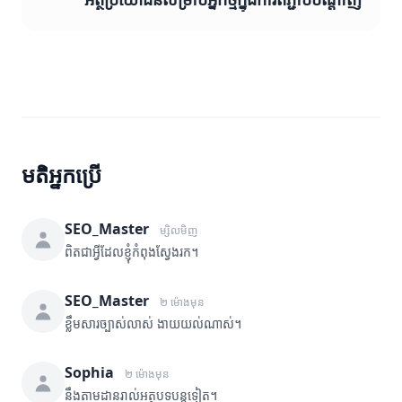
មតិអ្នកប្រើ
SEO_Master
ម្សិលមិញ
ពិតជាអ្វីដែលខ្ញុំកំពុងស្វែងរក។
SEO_Master
២ ម៉ោងមុន
ខ្លឹមសារច្បាស់លាស់ ងាយយល់ណាស់។
Sophia
២ ម៉ោងមុន
នឹងតាមដានរាល់អត្ថបទបន្តទៀត។