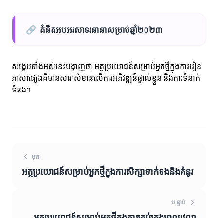
🔗
គំនិតអបអរសាទរនានាសម្រាប់ឆ្នាំ២០២៣
សង្ខេបទាំងអស់នេះបង្ហាញថា អត្ថប្រយោជន៍សម្រាប់អ្នកថ្មីក្នុងការរៀន
ភាសាផ្សេងគឺមានសារៈសំខាន់លើការអភិវឌ្ឍន៍ផ្ទាល់ខ្លួន និងការទំនាក់
ទំនង។
មុន
អត្ថប្រយោជន៍សម្រាប់អ្នកថ្មីក្នុងការសិក្សាទាក់ទងនិងគំនូរ
បន្ទាប់
អត្ថប្រយោជន៍សម្រាប់អ្នកថ្មីក្នុងការគ្រប់គ្រងពេលវេលា