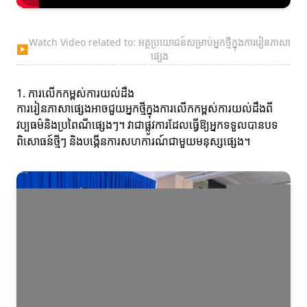
Watch Video related to: អត្ថប្រយោជន៍សម្រាប់អ្នកថ្មីក្នុងការរៀនភាសា
▶
ផ្សេង
1. ការលើកកម្ពស់ការយល់ដឹង
ការរៀនភាសាផ្សេងអាចជួយអ្នកថ្មីក្នុងការលើកកម្ពស់ការយល់ដឹងពី
វប្បធម៌និងប្រពៃណីផ្សេងៗ។ វាជាផ្លូវការដែលធ្វើឱ្យអ្នកទទួលបានបទ
ពិសោធន៍ថ្មីៗ និងបង្កើនការសហការណ៍ជាមួយមនុស្សផ្សេង។