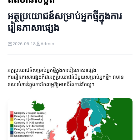
អត្ថប្រយោជន៍សម្រាប់អ្នកថ្មីក្នុងការ
រៀនភាសាផ្សេង
2026-06-18
Admin
អត្ថប្រយោជន៍សម្រាប់អ្នកថ្មីក្នុងការរៀនភាសាផ្សេង
ការរៀនភាសាផ្សេងគឺជាអត្ថប្រយោជន៍ដ៏មួយសម្រាប់អ្នកថ្មី។ វាមាន
សារៈសំខាន់ក្នុងការកែលម្អឱ្យមានជីវិតកាន់តែល្អ។