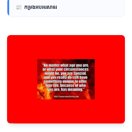
📰
កម្រងអបអរសាទរ