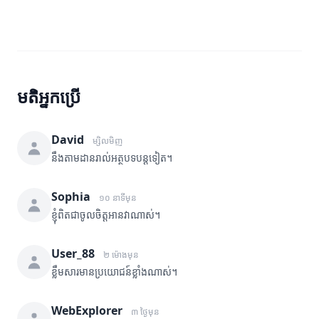
មតិអ្នកប្រើ
David
ម្សិលមិញ
នឹងតាមដានរាល់អត្ថបទបន្តទៀត។
Sophia
១០ នាទីមុន
ខ្ញុំពិតជាចូលចិត្តអានវាណាស់។
User_88
២ ម៉ោងមុន
ខ្លឹមសារមានប្រយោជន៍ខ្លាំងណាស់។
WebExplorer
៣ ថ្ងៃមុន