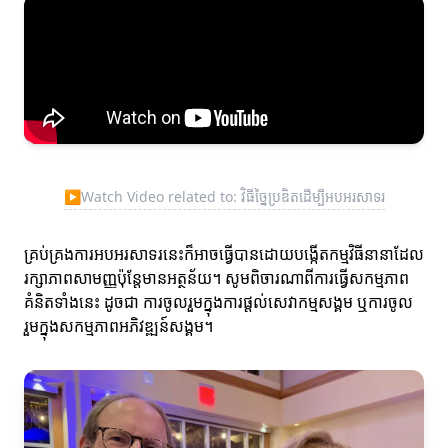
▶
Watch Video related to: វិធីច្នៃប្រឌិតដើម្បីអបអរសាទរ
គ្រប់គ្រងការអបអរសាទរនេះក៏អាចធ្វើបានដោយបង្កើតកម្មវិធីនានាដែល
រក្សាភាពសាមញ្ញប៉ុន្តែមានអត្ថន័យ។ សូមពិចារណាពីការធ្វើសកម្មភាព
គំនិតទាំងនេះ ដូចជា ការចូលរួមក្នុងការផ្ដល់សេវាកម្មសង្គម ឬការចូល
រួមក្នុងសកម្មភាពអភិវឌ្ឍន៍សង្គម។