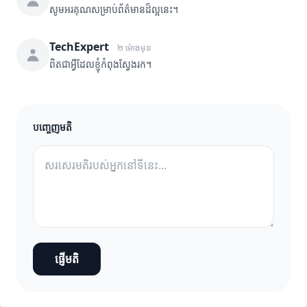
សូមអរគុណសម្រាប់ព័ត៌មានដ៏ល្អនេះ។
TechExpert
២ ម៉ោងមុន
ពិតជាអ្វីដែលខ្ញុំកំពុងស្វែងរក។
បញ្ចេញមតិ
ផ្ញើមតិ