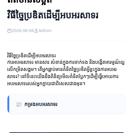
វិធីច្នៃប្រឌិតដើម្បីអបអរសាទរ
2026-06-04
Admin
វិធីច្នៃប្រឌិតដើម្បីអបអរសាទរ
ការអបអរសាទរ មានសារៈសំខាន់ក្នុងការទាក់ទង និងបង្កើតអារម្មណ៍ល្អ
លើកម្រិតសង្គម។ តើអ្នកធ្លាប់មានគំនិតច្នៃប្រឌិតអ្វីខ្លះក្នុងការអបអរ
សាទរ? នៅទីនេះយើងនឹងពិនិត្យមើលគំនិតប្លែកៗដើម្បីធ្វើអោយការ
អបអរសាទររបស់អ្នកក្លាយជាពិសេសជាងមុន។
📰
កម្រងអបអរសាទរ