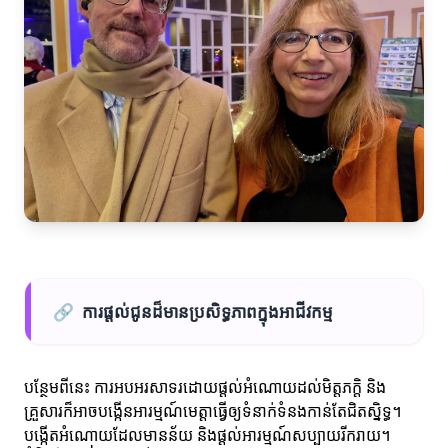
🔗
ការផ្តល់ជូនដ៏មានប្រសិទ្ធភាពក្នុងអាជីវកម្ម
បន្ថែមពីនេះ ការអបអរសាទរដោយផ្តល់អំណោយដល់មិត្តភក្តិ និង
គ្រួសារក៏អាចបង្កើនអារម្មណ៍មេត្តាធ្វើឲ្យទំនាក់ទំនងកាន់តែជិតស្និទ្ធ។
បង្កើតអំណោយដែលមានន័យ និងផ្ដល់អារម្មណ៍សប្បាយរីករាយ។