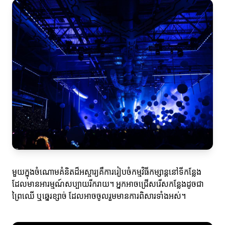
មួយក្នុងចំណោមគំនិតដ៏អស្ចារ្យគឺការរៀបចំកម្មវិធីកម្សាន្តនៅទីកន្លែង
ដែលមានអារម្មណ៍សប្បាយរីករាយ។ អ្នកអាចជ្រើសរើសកន្លែងដូចជា​
ព្រៃឈើ ឬឆ្នេរខ្សាច់ ដែលអាចចូលរួមមានការពិសារទាំងអស់។