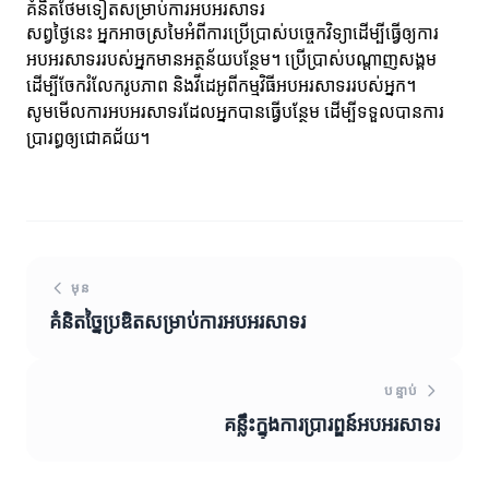
គំនិតថែមទៀតសម្រាប់ការអបអរសាទរ
សព្វថ្ងៃនេះ អ្នកអាចស្រមៃអំពីការប្រើប្រាស់បច្ចេកវិទ្យាដើម្បីធ្វើឲ្យការ
អបអរសាទររបស់អ្នកមានអត្ថន័យបន្ថែម។ ប្រើប្រាស់បណ្តាញសង្គម
ដើម្បីចែករំលែករូបភាព និងវីដេអូពីកម្មវិធីអបអរសាទររបស់អ្នក។
សូមមើលការអបអរសាទរដែលអ្នកបានធ្វើបន្ថែម ដើម្បីទទួលបានការ
ប្រារព្ធឲ្យជោគជ័យ។
មុន
គំនិតច្នៃប្រឌិតសម្រាប់ការអបអរសាទរ
បន្ទាប់
គន្លឹះក្នុងការប្រារព្ឌន៍អបអរសាទរ