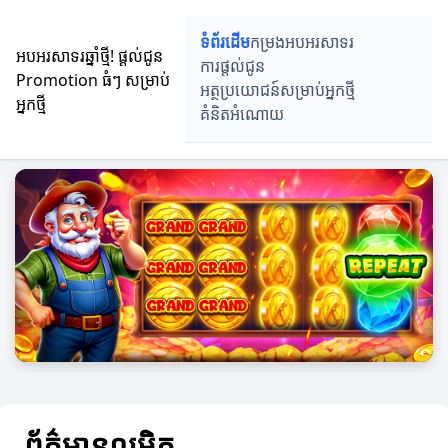
ទំព័រដើម
កម្រងអបអរសាទរ
អបអរសាទរឆ្នាំថ្មី! ផ្តល់ជូន
ការផ្តល់ជូន
Promotion ធំៗ សម្រាប់
អត្ថប្រយោជន៍សម្រាប់អ្នកថ្មី
អ្នកថ្មី
គំនិតអំណោយ
ព័ត៌មានលម្អិត