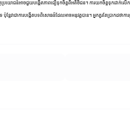
ថប្រយោជន៍អាចជួយបង្កើតភាពជឿទុកចិត្តពីអតិថិជន។ ការយកចិត្តទុកដាក់លើកត្
េ ប៉ុន្តែវាជាការបង្កើតបទពិសោធន៍ដែលអាចអនុវត្តបាន។ អ្នកគួរតែប្រាកដថាការ