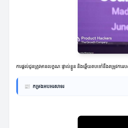
ការផ្តល់ជូនត្រូវមានលក្ខណៈផ្ទាល់ខ្លួន និងឆ្លើយតបទៅនឹងតម្រូវក
📰
កម្រងអបអរសាទរ