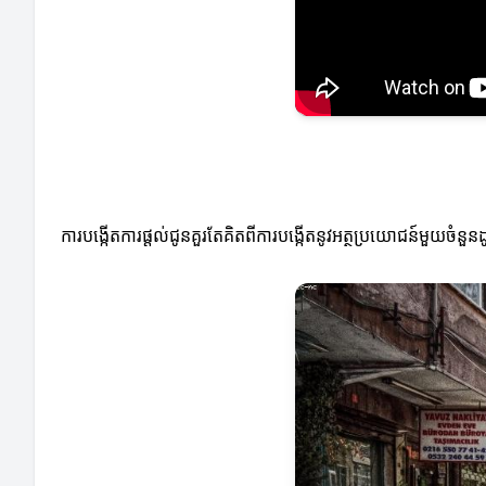
ការបង្កើតការផ្តល់ជូនគួរតែគិតពីការបង្កើតនូវអត្ថប្រយោជន៍មួយចំនួន