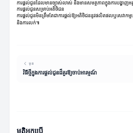
ការផ្តល់ជូនដែលមានច្បាស់លាស់ និងមានសមត្ថភាពក្នុងការបង្ហាញអត្
ការផ្តល់ជូនសម្រាប់អតិថិជន
ការផ្តល់ជូនមិនត្រឹមតែជាការផ្តល់ឱ្យអតិថិជននូវផលិតផលឬសេវាកម្មទ
និងការលក់៕
មុន
វិធីថ្មីក្នុងការផ្តល់ជូនដ៏គួរឱ្យចាប់អារម្មណ៍
មតិអ្នកប្រើ