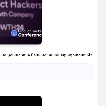
ជូនរបស់អ្នកមានភាពឆ្លាត និងមានអត្ថប្រយោជន៍សម្រាប់ក្រុមគោលដៅ។