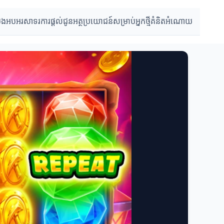
្រងអបអរសាទរ
ការផ្តល់ជូន
អត្ថប្រយោជន៍សម្រាប់អ្នកថ្មី
គំនិតអំណោយ