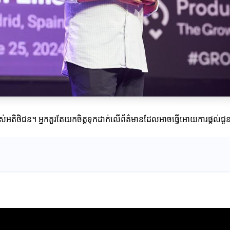
ាររបស់អតិថិជន។ អ្នកគួរតែយកចិត្តទុកដាក់លើព័ត៌មានដែលអាចធ្វើអោយការផ្តល់