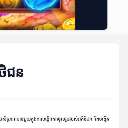
ិថិជន
សិទ្ធភាពអាចជួយក្នុងការបង្កើនការចូលរួមរបស់អតិថិជន និងបង្កើត