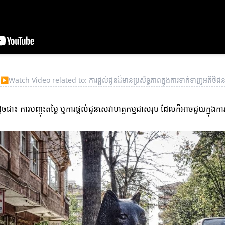
▶
Watch Video related to: ការផ្តល់ជូនដ៏មានប្រសិទ្ធភាពក្នុងការទាក់ទាញអតិថិជ
ដូចជា៖ ការបញ្ចុះតម្លៃ ឬការផ្តល់ជូនសេវាហត្ថកម្មជាសរុប ដែលក៏អាចជួយក្នុងក