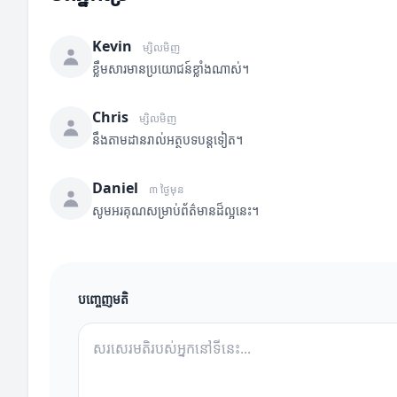
Kevin
ម្សិលមិញ
ខ្លឹមសារមានប្រយោជន៍ខ្លាំងណាស់។
Chris
ម្សិលមិញ
នឹងតាមដានរាល់អត្ថបទបន្តទៀត។
Daniel
៣ ថ្ងៃមុន
សូមអរគុណសម្រាប់ព័ត៌មានដ៏ល្អនេះ។
បញ្ចេញមតិ