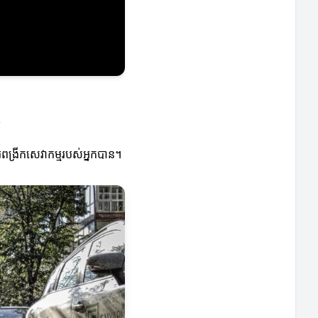
ន
ារពង្រីកសេវាកម្មរបស់អ្នកបាន។