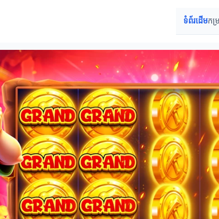
ទំព័រដើម
កម