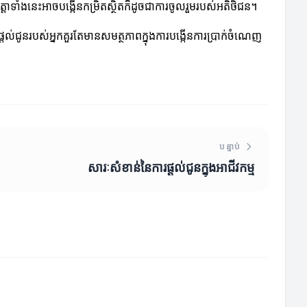
តាទាំងនេះអាចបង្កើនកម្រិតស្ថិតក៏ដូចជាការចូលរួមរបស់អតិថិជន។
ផ្តល់ជូនរបស់អ្នកគួរតែមានសមត្ថភាពក្នុងការបង្កើនការប្រាក់ចំណេញ
បន្ទាប់
សារៈសំខាន់នៃការផ្តល់ជូនក្នុងអាជីវកម្ម