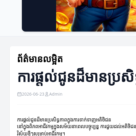
ព័ត៌មានលម្អិត
ការផ្តល់ជូនដ៏មានប្រស
2026-06-23
Admin
ការផ្តល់ជូនដ៏មានប្រសិទ្ធភាពក្នុងការទាក់ទាញអតិថិជន
នៅក្នុងពិភពអាជីវកម្មក្នុងសម័យនាពេលបច្ចុប្បន្ន ការជួយដល់អតិថ
វិស័យថ្មីៗសម្រាប់អាជីវកម្ម។