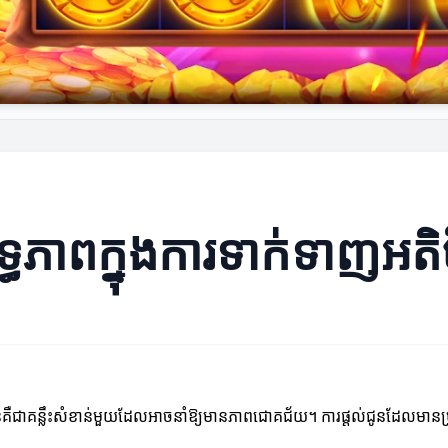
ិទ្ធភាពក្នុងការទាក់ទាញអត
ិជនគឺជាគន្លឹះសំខាន់មួយដែលអាចនាំឱ្យមានភាពជោគជ័យ។ ការផ្តល់ជូនដែលមានប្រ