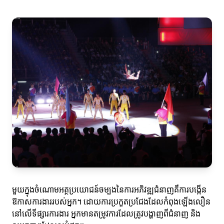
មួយក្នុងចំណោមអត្ថប្រយោជន៍ចម្បងនៃការអភិវឌ្ឍជំនាញគឺការបង្កើន
ឱកាសការងាររបស់អ្នក។ ដោយការប្រកួតប្រជែងដែលកំពុងឡើងលឿន
នៅលើទីផ្សារការងារ អ្នកមានតម្រូវការដែលត្រូវបង្ហាញពីជំនាញ និង