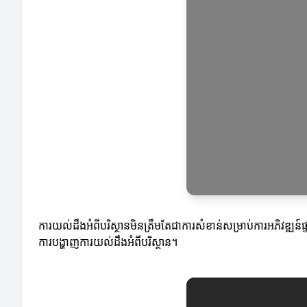
ការយល់ដឹងអំពីបរិស្ថានមិនត្រឹមតែជាការសំខាន់សម្រាប់ការអភិវឌ្ឍន៍ផ្
ការបង្ហាញការយល់ដឹងអំពីបរិស្ថាន។