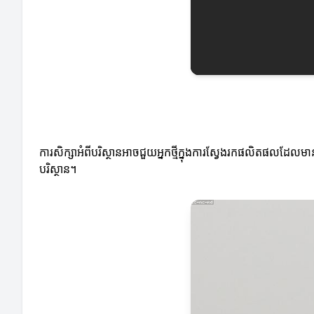
ការសិក្សាអំពីបរិស្ថានអាចជួយអ្នកថ្មីក្នុងការស្វែងរកផលិតផលដែលមានមូ
បរិស្ថាន។