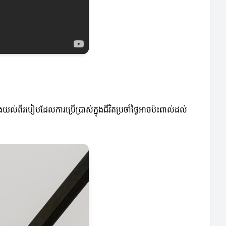
ន
វែងយល់ពីរបៀបដែលការប្រើប្រាស់ក្នុងជីវិតប្រចាំថ្ងៃអាចប៉ះពាល់ដល់