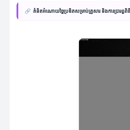
🔗
គំនិតអំណោយច្នៃប្រឌិតសម្រាប់គ្រួសារ និងការប្រារព្ធពិ