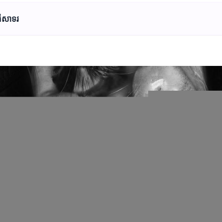
ធីសាទរ