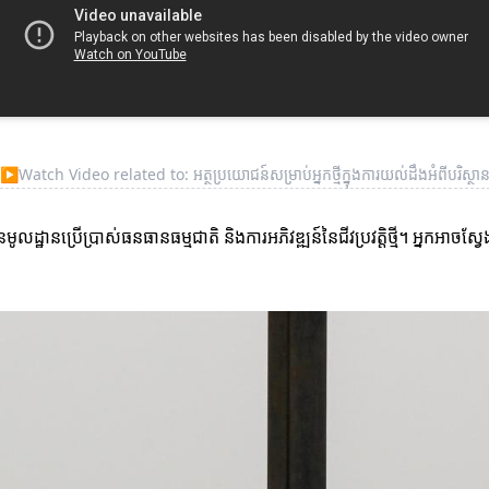
▶
Watch Video related to: អត្ថប្រយោជន៍សម្រាប់អ្នកថ្មីក្នុងការយល់ដឹងអំពីបរិស្ថា
លដ្ឋានប្រើប្រាស់ធនធានធម្មជាតិ និងការអភិវឌ្ឍន៍នៃជីវប្រវត្តិថ្មី។ អ្នកអាចស្