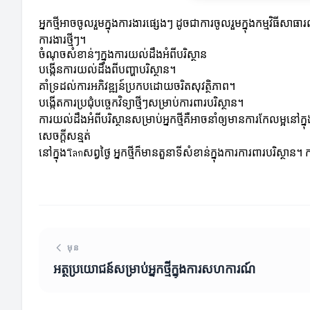
អ្នកថ្មីអាចចូលរួមក្នុងការងារផ្សេងៗ ដូចជាការចូលរួមក្នុងកម្មវិធីស
ការងារថ្មីៗ។
ចំណុចសំខាន់ៗក្នុងការយល់ដឹងអំពីបរិស្ថាន
បង្កើនការយល់ដឹងពីបញ្ហាបរិស្ថាន។
គាំទ្រដល់ការអភិវឌ្ឍន៍ប្រកបដោយចរិតសុវត្ថិភាព។
បង្កើតការប្រជុំបច្ចេកវិទ្យាថ្មីៗសម្រាប់ការពារបរិស្ថាន។
ការយល់ដឹងអំពីបរិស្ថានសម្រាប់អ្នកថ្មីគឺអាចនាំឲ្យមានការកែលម្អនៅក្
សេចក្តីសន្មត់
នៅក្នុងโลกសព្វថ្ងៃ អ្នកថ្មីក៏មានតួនាទីសំខាន់ក្នុងការការពារបរិ
មុន
អត្ថប្រយោជន៍សម្រាប់អ្នកថ្មីក្នុងការសហការណ៍