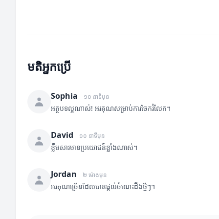
មតិអ្នកប្រើ
Sophia
១០ នាទីមុន
អត្ថបទល្អណាស់! អរគុណសម្រាប់ការចែករំលែក។
David
១០ នាទីមុន
ខ្លឹមសារមានប្រយោជន៍ខ្លាំងណាស់។
Jordan
២ ម៉ោងមុន
អរគុណច្រើនដែលបានផ្តល់ចំណេះដឹងថ្មីៗ។