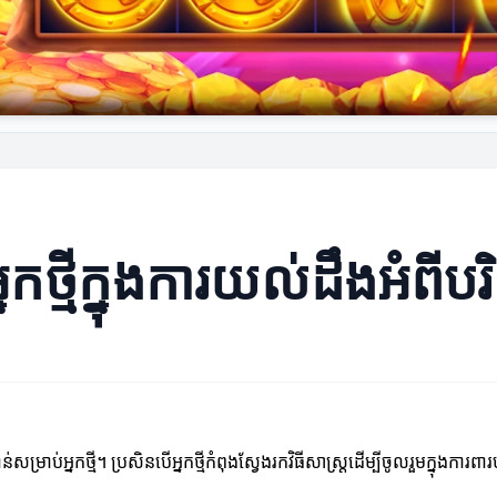
កថ្មីក្នុងការយល់ដឹងអំពីបរិ
់សម្រាប់អ្នកថ្មី។ ប្រសិនបើអ្នកថ្មីកំពុងស្វែងរកវិធីសាស្រ្តដើម្បីចូលរួមក្នុងក