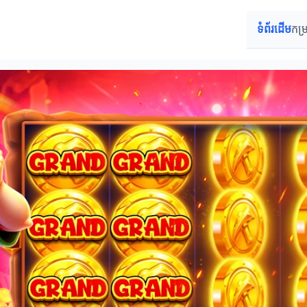
ទំព័រដើម
កម