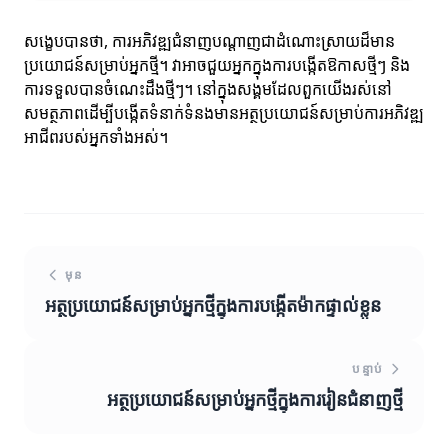
សង្ខេបបានថា, ការអភិវឌ្ឍជំនាញបណ្តាញជាដំណោះស្រាយដ៏មាន
ប្រយោជន៍សម្រាប់អ្នកថ្មី។ វាអាចជួយអ្នកក្នុងការបង្កើតឱកាសថ្មីៗ និង
ការទទួលបានចំណេះដឹងថ្មីៗ។ នៅក្នុងសង្គមដែលពួកយើងរស់នៅ
សមត្ថភាពដើម្បីបង្កើតទំនាក់ទំនងមានអត្ថប្រយោជន៍សម្រាប់ការអភិវឌ្ឍ
អាជីពរបស់អ្នកទាំងអស់។
មុន
អត្ថប្រយោជន៍សម្រាប់អ្នកថ្មីក្នុងការបង្កើតម៉ាកផ្ទាល់ខ្លួន
បន្ទាប់
អត្ថប្រយោជន៍សម្រាប់អ្នកថ្មីក្នុងការរៀនជំនាញថ្មី