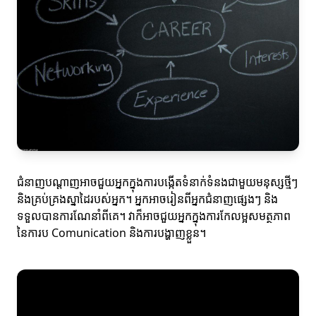
ជំនាញបណ្តាញអាចជួយអ្នកក្នុងការបង្កើតទំនាក់ទំនងជាមួយមនុស្សថ្មីៗ
និងគ្រប់គ្រងស្នាដៃរបស់អ្នក។ អ្នកអាចរៀនពីអ្នកជំនាញផ្សេងៗ និង
ទទួលបានការណែនាំពីគេ។ វាក៏អាចជួយអ្នកក្នុងការកែលម្អសមត្ថភាព
នៃការប Comunication និងការបង្ហាញខ្លួន។