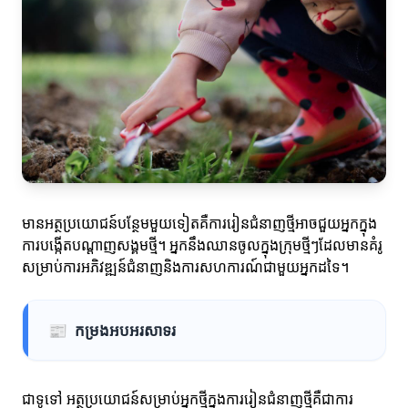
មានអត្ថប្រយោជន៍បន្ថែមមួយទៀតគឺការរៀនជំនាញថ្មីអាចជួយអ្នកក្នុង
ការបង្កើតបណ្ដាញសង្គមថ្មី។ អ្នកនឹងឈានចូលក្នុងក្រុមថ្មីៗដែលមានគំរូ
សម្រាប់ការអភិវឌ្ឍន៍ជំនាញនិងការសហការណ៍ជាមួយអ្នកដទៃ។
📰
កម្រងអបអរសាទរ
ជាទូទៅ អត្ថប្រយោជន៍សម្រាប់អ្នកថ្មីក្នុងការរៀនជំនាញថ្មីគឺជាការ