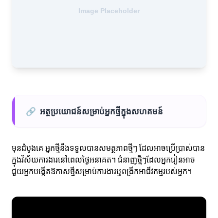
🔗
អត្ថប្រយោជន៍សម្រាប់អ្នកថ្មីក្នុងសហគមន៍
មុនដំបូងគេ អ្នកថ្មីនឹងទទួលបានសមត្ថភាពថ្មីៗ ដែលអាចប្រើប្រាស់បាន
ក្នុងវិស័យការងារនៅពេលថ្ងៃអនាគត។ ជំនាញថ្មីៗដែលអ្នករៀនអាច
ជួយអ្នកបង្កើតឱកាសថ្មីសម្រាប់ការងារឬពង្រីកអាជីវកម្មរបស់អ្នក។