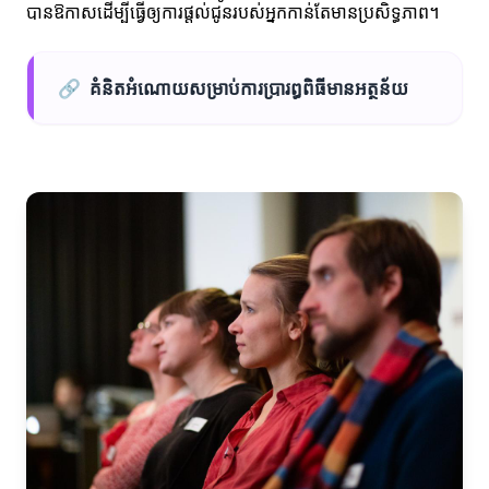
បានឱកាសដើម្បីធ្វើឲ្យការផ្តល់ជូនរបស់អ្នកកាន់តែមានប្រសិទ្ធភាព។
🔗
គំនិតអំណោយសម្រាប់ការប្រារព្ធពិធីមានអត្ថន័យ