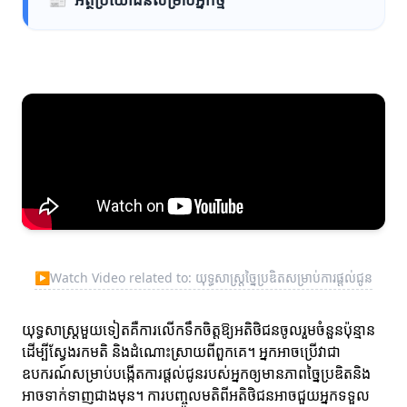
▶
Watch Video related to: យុទ្ធសាស្ត្រច្នៃប្រឌិតសម្រាប់ការផ្តល់ជូន
យុទ្ធសាស្ត្រមួយទៀតគឺការលើកទឹកចិត្តឱ្យអតិថិជនចូលរួមចំនួនប៉ុន្មាន
ដើម្បីស្វែងរកមតិ និងដំណោះស្រាយពីពួកគេ។ អ្នកអាចប្រើវាជា
ឧបករណ៍សម្រាប់បង្កើតការផ្តល់ជូនរបស់អ្នកឲ្យមានភាពច្នៃប្រឌិតនិង
អាចទាក់ទាញជាងមុន។ ការបញ្ចូលមតិពីអតិថិជនអាចជួយអ្នកទទួល