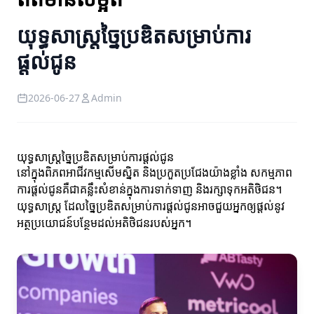
យុទ្ធសាស្ត្រច្នៃប្រឌិតសម្រាប់ការ
ផ្តល់ជូន
2026-06-27
Admin
យុទ្ធសាស្ត្រច្នៃប្រឌិតសម្រាប់ការផ្តល់ជូន
នៅក្នុងពិភពអាជីវកម្មសើមស្និត និងប្រកួតប្រជែងយ៉ាងខ្លាំង សកម្មភាព
ការផ្តល់ជូនគឺជាគន្លឹះសំខាន់ក្នុងការទាក់ទាញ និងរក្សាទុកអតិថិជន។
យុទ្ធសាស្ត្រ ដែលច្នៃប្រឌិតសម្រាប់ការផ្តល់ជូនអាចជួយអ្នកឲ្យផ្តល់នូវ
អត្ថប្រយោជន៍បន្ថែមដល់អតិថិជនរបស់អ្នក។