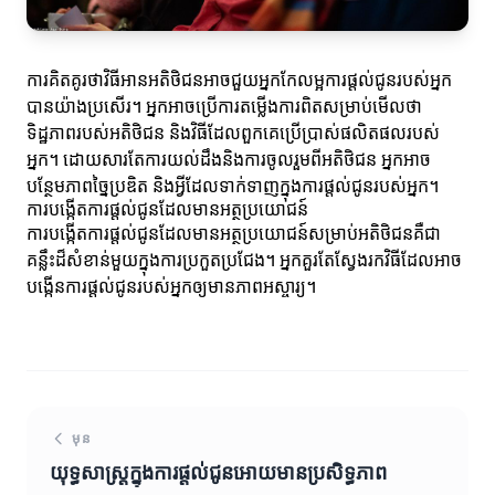
ការ​គិត​គូរ​ថា​វិធី​អានអតិថិជនអាចជួយអ្នកកែលម្អការផ្តល់ជូន​របស់អ្នក
បានយ៉ាងប្រសើរ។ អ្នកអាចប្រើការតម្លើងការពិតសម្រាប់មើលថា
ទិដ្ឋភាពរបស់អតិថិជន និងវិធីដែលពួកគេប្រើប្រាស់ផលិតផលរបស់
អ្នក។ ដោយសារតែការយល់ដឹងនិងការចូលរួមពីអតិថិជន អ្នកអាច
បន្ថែមភាពច្នៃប្រឌិត និងអ្វីដែលទាក់ទាញក្នុងការផ្តល់ជូនរបស់អ្នក។
ការបង្កើតការផ្តល់ជូនដែលមានអត្ថប្រយោជន៍
ការបង្កើតការផ្តល់ជូនដែលមានអត្ថប្រយោជន៍សម្រាប់អតិថិជនគឺជា
គន្លឹះដ៏សំខាន់មួយក្នុងការប្រកួតប្រជែង។ អ្នកគួរតែស្វែងរកវិធីដែលអាច
បង្កើនការផ្តល់ជូនរបស់អ្នកឲ្យមានភាពអស្ចារ្យ។
មុន
យុទ្ធសាស្ត្រក្នុងការផ្តល់ជូនអោយមានប្រសិទ្ធភាព