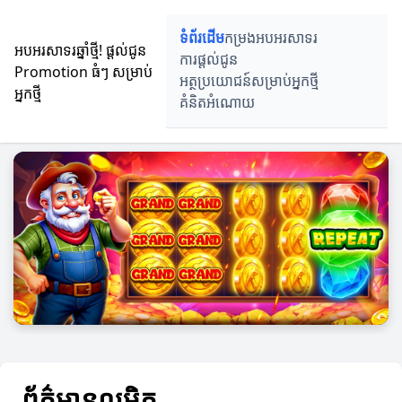
ទំព័រដើម
កម្រងអបអរសាទរ
អបអរសាទរឆ្នាំថ្មី! ផ្តល់ជូន
ការផ្តល់ជូន
Promotion ធំៗ សម្រាប់
អត្ថប្រយោជន៍សម្រាប់អ្នកថ្មី
អ្នកថ្មី
គំនិតអំណោយ
ព័ត៌មានលម្អិត