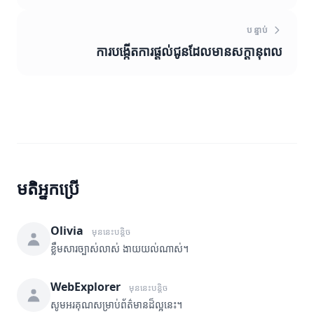
បន្ទាប់
ការបង្កើតការផ្តល់ជូនដែលមានសក្តានុពល
មតិអ្នកប្រើ
Olivia
មុននេះបន្តិច
ខ្លឹមសារច្បាស់លាស់ ងាយយល់ណាស់។
WebExplorer
មុននេះបន្តិច
សូមអរគុណសម្រាប់ព័ត៌មានដ៏ល្អនេះ។