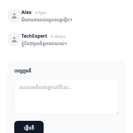
Alex
៣ ថ្ងៃមុន
នឹងតាមដានរាល់អត្ថបទបន្តទៀត។
TechExpert
២ ម៉ោងមុន
ខ្ញុំពិតជាចូលចិត្តអានវាណាស់។
បញ្ចេញមតិ
ផ្ញើមតិ