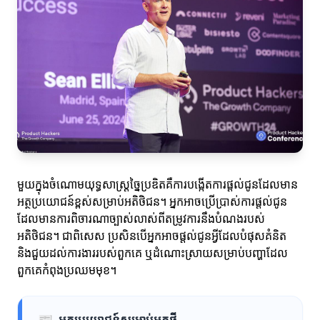
មួយក្នុងចំណោមយុទ្ធសាស្ត្រច្នៃប្រឌិតគឺការបង្កើតការផ្តល់ជូនដែលមាន
អត្ថប្រយោជន៍ខ្ពស់សម្រាប់អតិថិជន។ អ្នកអាចប្រើប្រាស់ការផ្តល់ជូន
ដែលមានការពិចារណាច្បាស់លាស់ពីតម្រូវការនឹងបំណងរបស់
អតិថិជន។ ជាពិសេស ប្រសិនបើអ្នកអាចផ្តល់ជូនអ្វីដែលបំផុសគំនិត
និងជួយដល់ការងាររបស់ពួកគេ ឬដំណោះស្រាយសម្រាប់បញ្ហាដែល
ពួកគេកំពុងប្រឈមមុខ។
📰
អត្ថប្រយោជន៍សម្រាប់អ្នកថ្មី