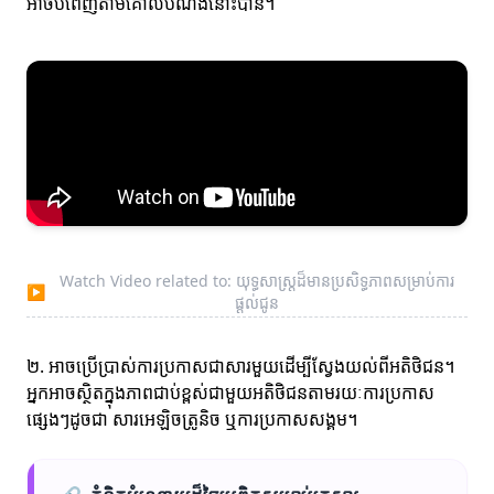
អាចបំពេញតាមគោលបំណងនោះបាន។
Watch Video related to: យុទ្ធសាស្ត្រដ៏មានប្រសិទ្ធភាពសម្រាប់ការ
▶
ផ្តល់ជូន
២. អាចប្រើប្រាស់ការប្រកាសជាសារមួយដើម្បីស្វែងយល់ពីអតិថិជន។
អ្នកអាចស្ថិតក្នុងភាពជាប់ខ្ពស់ជាមួយអតិថិជនតាមរយៈការប្រកាស
ផ្សេងៗដូចជា សារអេឡិចត្រូនិច ឬការប្រកាសសង្គម។