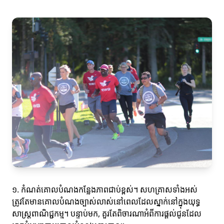
១. កំណត់គោលបំណងកន្លែងភាពជាប់ខ្ពស់។ សហគ្រាសទាំងអស់
ត្រូវតែមានគោលបំណងច្បាស់លាស់នៅពេលដែលស្នាក់នៅក្នុងយុទ្ធ
សាស្ត្រពាណិជ្ជកម្ម។ បន្ទាប់មក, គួរតែពិចារណាអំពីការផ្តល់ជូនដែល