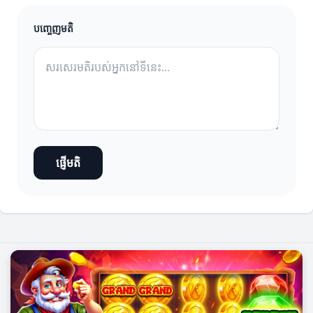
បញ្ចេញមតិ
ផ្ញើមតិ