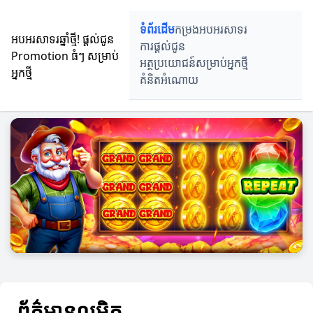
ទំព័រដើម
កម្រងអបអរសាទរ
អបអរសាទរឆ្នាំថ្មី! ផ្តល់ជូន
ការផ្តល់ជូន
Promotion ធំៗ សម្រាប់
អត្ថប្រយោជន៍សម្រាប់អ្នកថ្មី
អ្នកថ្មី
គំនិតអំណោយ
ព័ត៌មានលម្អិត