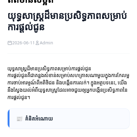
យុទ្ធសាស្ត្រដ៏មានប្រសិទ្ធភាពសម្រាប់
ការផ្តល់ជូន
2026-06-11
Admin
យុទ្ធសាស្ត្រដ៏មានប្រសិទ្ធភាពសម្រាប់ការផ្តល់ជូន
ការផ្តល់ជូនគឺជាគន្លងសំខាន់សម្រាប់សហគ្រាសណាមួយក្នុងការកែលម្អ
ការចាប់អារម្មណ៍ពីអតិថិជន និងបង្កើនការលក់។ ក្នុងអត្ថបទនេះ, យើង
នឹងស្វែងយល់អំពីយុទ្ធសាស្ត្រដែលអាចជួយឲ្យអ្នកបង្កើនប្រសិទ្ធភាពនៃ
ការផ្តល់ជូន។
📰
គំនិតអំណោយ