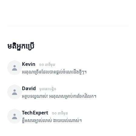
មតិអ្នកប្រើ
Kevin
១០ នាទីមុន
អរគុណច្រើនដែលបានផ្តល់ចំណេះដឹងថ្មីៗ។
David
មុននេះបន្តិច
អត្ថបទល្អណាស់! អរគុណសម្រាប់ការចែករំលែក។
TechExpert
១០ នាទីមុន
ខ្លឹមសារច្បាស់លាស់ ងាយយល់ណាស់។