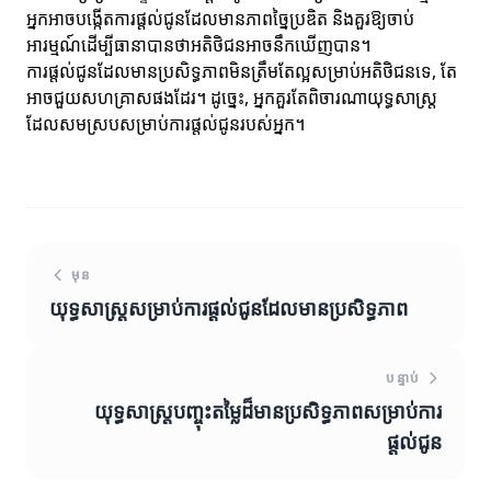
អ្នកអាចបង្កើតការផ្តល់ជូនដែលមានភាពច្នៃប្រឌិត និងគួរឱ្យចាប់
អារម្មណ៍ដើម្បីធានាបានថាអតិថិជនអាចនឹកឃើញបាន។
ការផ្តល់ជូនដែលមានប្រសិទ្ធភាពមិនត្រឹមតែល្អសម្រាប់អតិថិជនទេ, តែ
អាចជួយសហគ្រាសផងដែរ។ ដូច្នេះ, អ្នកគួរតែពិចារណាយុទ្ធសាស្ត្រ
ដែលសមស្របសម្រាប់ការផ្តល់ជូនរបស់អ្នក។
មុន
យុទ្ធសាស្ត្រសម្រាប់ការផ្តល់ជូនដែលមានប្រសិទ្ធភាព
បន្ទាប់
យុទ្ធសាស្ត្របញ្ចុះតម្លៃដ៏មានប្រសិទ្ធភាពសម្រាប់ការ
ផ្តល់ជូន