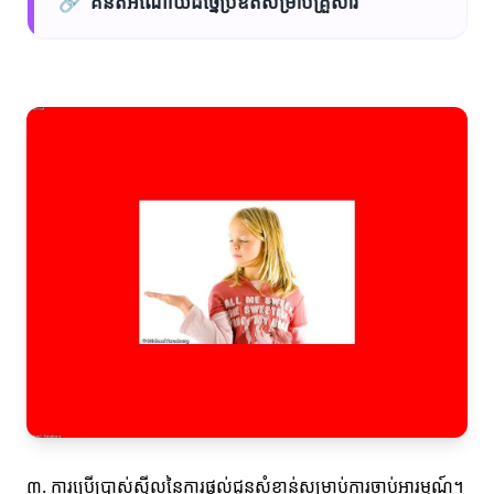
🔗
គំនិតអំណោយដ៏ច្នៃប្រឌិតសម្រាប់គ្រួសារ
៣. ការប្រើប្រាស់ស្ទីលនៃការផ្តល់ជូនសំខាន់សម្រាប់ការចាប់អារម្មណ៍។