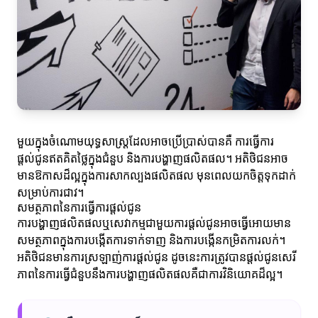
មួយក្នុងចំណោមយុទ្ធសាស្ត្រដែលអាចប្រើប្រាស់បានគឺ ការធ្វើការ
ផ្តល់ជូនឥតគិតថ្លៃក្នុងជំនួប និងការបង្ហាញផលិតផល។ អតិថិជនអាច
មានឱកាសដ៏ល្អក្នុងការសាកល្បងផលិតផល មុនពេលយកចិត្តទុកដាក់
សម្រាប់ការជាវ។
សមត្ថភាពនៃការធ្វើការផ្តល់ជូន
ការបង្ហាញផលិតផលឬសេវាកម្មជាមួយការផ្តល់ជូនអាចធ្វើអោយមាន
សមត្ថភាពក្នុងការបង្កើតការទាក់ទាញ និងការបង្កើនកម្រិតការលក់។
អតិថិជនមានការស្រឡាញ់ការផ្តល់ជូន ដូចនេះការត្រូវបានផ្តល់ជូនសេរី
ភាពនៃការធ្វើជំនួបនឹងការបង្ហាញផលិតផលគឺជាការវិនិយោគដ៏ល្អ។