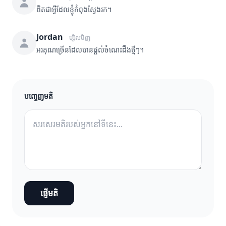
ពិតជាអ្វីដែលខ្ញុំកំពុងស្វែងរក។
Jordan
ម្សិលមិញ
អរគុណច្រើនដែលបានផ្តល់ចំណេះដឹងថ្មីៗ។
បញ្ចេញមតិ
ផ្ញើមតិ