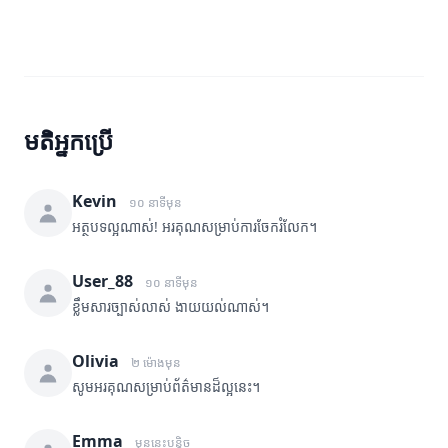
មតិអ្នកប្រើ
Kevin
១០ នាទីមុន
អត្ថបទល្អណាស់! អរគុណសម្រាប់ការចែករំលែក។
User_88
១០ នាទីមុន
ខ្លឹមសារច្បាស់លាស់ ងាយយល់ណាស់។
Olivia
២ ម៉ោងមុន
សូមអរគុណសម្រាប់ព័ត៌មានដ៏ល្អនេះ។
Emma
មុននេះបន្តិច