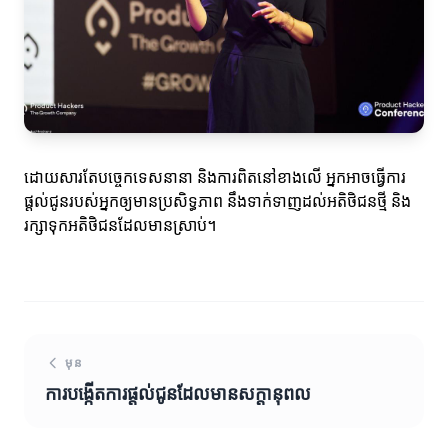
ដោយសារតែបច្ចេកទេសនានា និងការពិតនៅខាងលើ អ្នកអាចធ្វើការ
ផ្តល់ជូនរបស់អ្នកឲ្យមានប្រសិទ្ធភាព នឹងទាក់ទាញដល់អតិថិជនថ្មី និង
រក្សាទុកអតិថិជនដែលមានស្រាប់។
មុន
ការបង្កើតការផ្តល់ជូនដែលមានសក្តានុពល