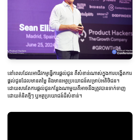
នៅពេលដែលអាជីវកម្មធ្វើការផ្តល់ជូន គឺសំខាន់ណាស់ក្នុងការបង្កើតការ
ផ្តល់ជូនដែលមានតម្លៃ និងមានអត្ថប្រយោជន៍សម្រាប់អតិថិជន។
ដោយសារតែការផ្តល់ជូនកន្លែងណាមួយគឺអាចនឹងត្រូវបានទាក់ទាញ
ដោយគំនិតថ្មីៗ ឬអត្ថប្រយោជន៍ដ៏សំខាន់។