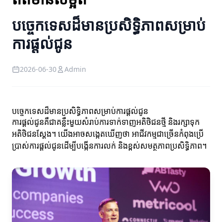
បច្ចេកទេសដ៏មានប្រសិទ្ធិភាពសម្រាប់
ការផ្តល់ជូន
2026-06-30
Admin
បច្ចេកទេសដ៏មានប្រសិទ្ធិភាពសម្រាប់ការផ្តល់ជូន
ការផ្តល់ជូនគឺជាគន្លឹះមួយសំរាប់ការទាក់ទាញអតិថិជនថ្មី និងរក្សាទុក
អតិថិជនស្ដែង។ យើងអាចសង្កេតឃើញថា អាជីវកម្មជាច្រើនកំពុងប្រើ
ប្រាស់ការផ្តល់ជូនដើម្បីបង្កើនការលក់ និងខ្ពស់សមត្ថភាពប្រសិទ្ធិភាព។