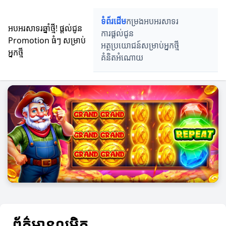
ទំព័រដើម
កម្រងអបអរសាទរ
អបអរសាទរឆ្នាំថ្មី! ផ្តល់ជូន
ការផ្តល់ជូន
Promotion ធំៗ សម្រាប់
អត្ថប្រយោជន៍សម្រាប់អ្នកថ្មី
អ្នកថ្មី
គំនិតអំណោយ
ព័ត៌មានលម្អិត