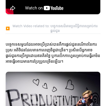
Watch Video related to: បច្ចេកទេសដ៏មានប្រសិទ្ធិភាពសម្រាប់ការ
▶
ផ្តល់ជូន
បច្ចេកទេសមួយដែលអាចប្រើប្រាស់បានគឺការផ្តល់ជូនសេរីភាពនៃការ
ប្រុស អតិថិជនដែលមានការពេញចិត្តជាច្រើន។ ប្រសិនបើអ្នកអាច
ផ្តល់ជូនការប្រឹក្សាដោយឥតគិតថ្លៃ ឬការបើកកាហ្វេសម្រាប់ការធ្វើរកមិន
អាចធ្វើអោយមានការប្រែប្រួលច្រើនឡើយ។