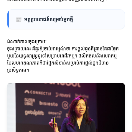
📰
អត្ថប្រយោជន៍សម្រាប់អ្នកថ្មី
ដំណាក់កាលចុងក្រោយ
ចុងក្រោយនេះ គឺគួរឱ្យចាប់អារម្មណ៍ថា ការផ្តល់ជូនគឺគ្រាន់តែជាផ្នែក
មួយនៃយុទ្ធសាស្ត្រទូទៅសម្រាប់អាជីវកម្ម។ ផលិតផលនិងសេវាកម្ម
ដែលមានគុណភាពគឺជាផ្នែកសំខាន់សម្រាប់ការផ្តល់ជូនដ៏មាន
ប្រសិទ្ធភាព។