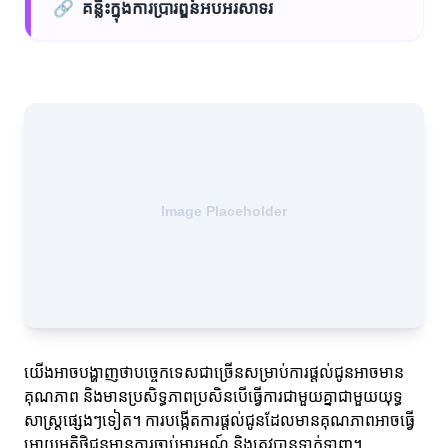
🔗
គន្លឹះក្នុងការប្រារព្ឌន៍អបអរសាទរ
យើងអាចបង្ហាញថាបច្ចេកទេសជាច្រើនសម្រាប់ការផ្តល់ជូនអាចមាន
គុណភាព និងមានប្រសិទ្ធភាពប្រសិនបើធ្វើការជាមួយគ្នាជាមួយយុទ្ធ
សាស្ត្រផ្សេងៗទៀត។ ការបង្កើតការផ្តល់ជូនដែលមានគុណភាពអាចធ្វើ
អោយអតិថិជនមានការចាប់អារម្មណ៍ និងត្រូវបានទាក់ទាញ។