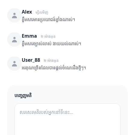
Alex
ម្សិលមិញ
ខ្លឹមសារមានប្រយោជន៍ខ្លាំងណាស់។
Emma
២ ម៉ោងមុន
ខ្លឹមសារច្បាស់លាស់ ងាយយល់ណាស់។
User_88
២ ម៉ោងមុន
អរគុណច្រើនដែលបានផ្តល់ចំណេះដឹងថ្មីៗ។
បញ្ចេញមតិ