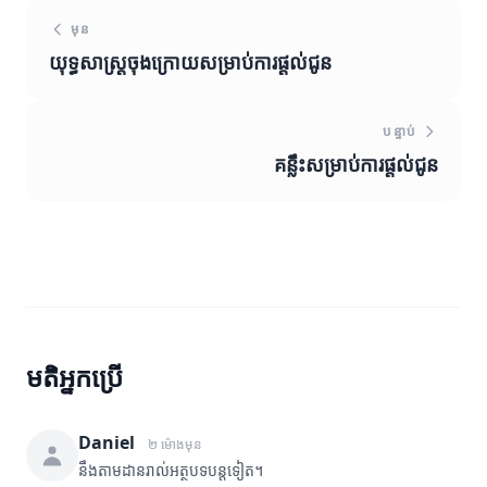
មុន
យុទ្ធសាស្ត្រចុងក្រោយសម្រាប់ការផ្តល់ជូន
បន្ទាប់
គន្លឹះសម្រាប់ការផ្តល់ជូន
មតិអ្នកប្រើ
Daniel
២ ម៉ោងមុន
នឹងតាមដានរាល់អត្ថបទបន្តទៀត។