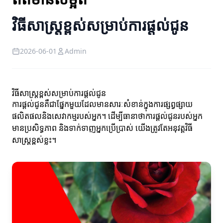
វិធីសាស្ត្រខ្ពស់សម្រាប់ការផ្តល់ជូន
2026-06-01
Admin
វិធីសាស្ត្រខ្ពស់សម្រាប់ការផ្តល់ជូន
ការផ្តល់ជូនគឺជាផ្នែកមួយដែលមានសារៈសំខាន់ក្នុងការផ្សព្វផ្សាយ
ផលិតផលនិងសេវាកម្មរបស់អ្នក។ ដើម្បីធានាថាការផ្តល់ជូនរបស់អ្នក
មានប្រសិទ្ធភាព និងទាក់ទាញអ្នកប្រើប្រាស់ យើងត្រូវតែអនុវត្តវិធី
សាស្ត្រខ្ពស់ខ្លះ។