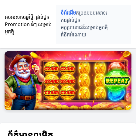
ទំព័រដើម
កម្រងអបអរសាទរ
អបអរសាទរឆ្នាំថ្មី! ផ្តល់ជូន
ការផ្តល់ជូន
Promotion ធំៗ សម្រាប់
អត្ថប្រយោជន៍សម្រាប់អ្នកថ្មី
អ្នកថ្មី
គំនិតអំណោយ
ព័ត៌មានលម្អិត