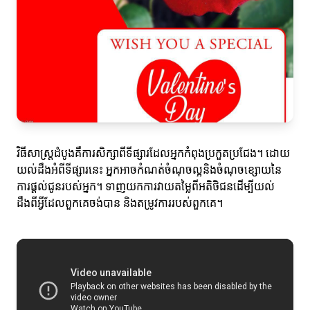
វិធីសាស្ត្រដំបូងគឺការសិក្សាពីទីផ្សារដែលអ្នកកំពុងប្រកួតប្រជែង។ ដោយ
យល់ដឹងអំពីទីផ្សារនេះ អ្នកអាចកំណត់ចំណុចល្អនិងចំណុចខ្សោយនៃ
ការផ្តល់ជូនរបស់អ្នក។ ទាញយកការវាយតម្លៃពីអតិថិជនដើម្បីយល់
ដឹងពីអ្វីដែលពួកគេចង់បាន និងតម្រូវការរបស់ពួកគេ។