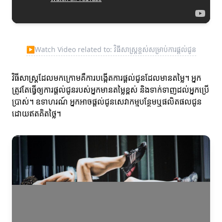
▶
Watch Video related to: វិធីសាស្ត្រខ្ពស់សម្រាប់ការផ្តល់ជូន
វិធីសាស្ត្រដែលមកក្រោមគឺការបង្កើតការផ្តល់ជូនដែលមានតម្លៃ។ អ្នក
ត្រូវតែធ្វើឲ្យការផ្តល់ជូនរបស់អ្នកមានតម្លៃខ្ពស់ និងទាក់ទាញដល់អ្នកប្រើ
ប្រាស់។ ឧទាហរណ៍ អ្នកអាចផ្តល់ជូនសេវាកម្មបន្ថែមឬផលិតផលជូន
ដោយឥតគិតថ្លៃ។