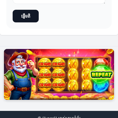
ផ្ញើមតិ