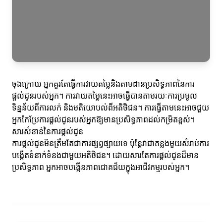
ចុងក្រោយ អ្នកគួរតែធ្វើការវាយតម្លៃនិងតាមដានប្រសិទ្ធភាពនៃការ
ផ្តល់ជូនរបស់អ្នក។ ការវាយតម្លៃនេះអាចធ្វើបានតាមរយៈការប្រមូល
ទិន្នន័យពីការលក់ និងមតិយោបល់ពីអតិថិជន។ ការធ្វើតាមនេះអាចជួយ
អ្នកកែប្រែការផ្តល់ជូនរបស់អ្នកឱ្យមានប្រសិទ្ធភាពដល់កម្រិតខ្ពស់។
សារសំខាន់នៃការផ្តល់ជូន
ការផ្តល់ជូនមិនត្រឹមតែជាការផ្សព្វផ្សាយទេ ប៉ុន្តែវាជាគន្លងមួយសំរាប់ការ
បង្កើតទំនាក់ទំនងជាមួយអតិថិជន។ ដោយសារតែការផ្តល់ជូនដ៏មាន
ប្រសិទ្ធភាព អ្នកអាចបង្កើនភាពជោគជ័យក្នុងអាជីវកម្មរបស់អ្នក។