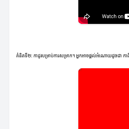
គំនិតទី២: កាដូសម្រាប់ការសម្រាក។ អ្នកអាចផ្ដល់អំណោយដូចជា កាព