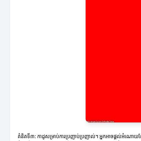
គំនិតទី៣: កាដូសម្រាប់ការប្រញាប់ប្រញាល់។ អ្នកអាចផ្ដល់អំណោយ