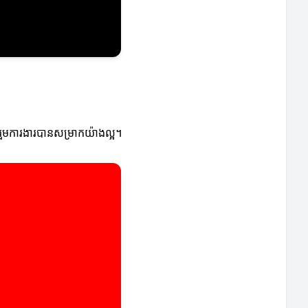
ករួមការងារបានសម្រាកយ៉ាងល្អ។