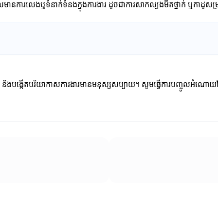
ការលេងឬទំនាក់ទំនងក្នុងការងារ ដូចជាការសាកល្បងមីតថ្នាក់ ឬកាដូសម្រាប់ព្
ងល្អ និងបង្កើតបរិយាកាសការងារមានមនុស្សសប្បាយ។ សូមធ្វើការបញ្ចូលអំ