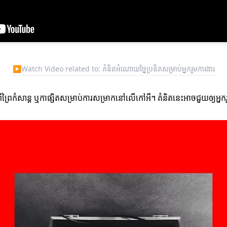
▶
Watch Video related to: គំនិតអំណោយច្នៃប្រឌិតសម្រាប់អ្នករួមការងារ
ីព្រៃកំសាន្ត ឬកាផ្សិតសម្រាប់ការសម្រាកនៅលើកៅអី។ គំនិតនេះអាចជួយឲ្យអ្ន