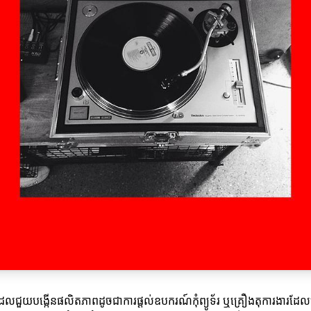
ដែលជួយបង្កើនផលិតភាពដូចជាការផ្ដល់ឧបករណ៍កុំព្យូទ័រ ឬគ្រឿងតុការងារដែ