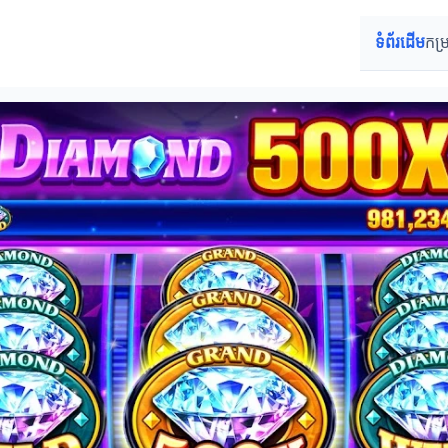
ទំព័រដើម
កម