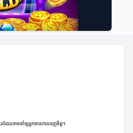
ោយដែលអាចនាំឲ្យអ្នកមានការពេញចិត្ត។