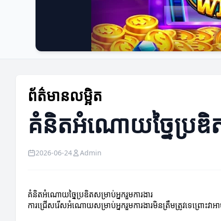
ព័ត៌មានលម្អិត
គំនិតអំណោយច្នៃប្រឌិត
2026-06-24
Admin
គំនិតអំណោយច្នៃប្រឌិតសម្រាប់អ្នករួមការងារ
ការជ្រើសរើសអំណោយសម្រាប់អ្នករួមការងារមិនត្រឹមត្រូវទេព្រោះវ