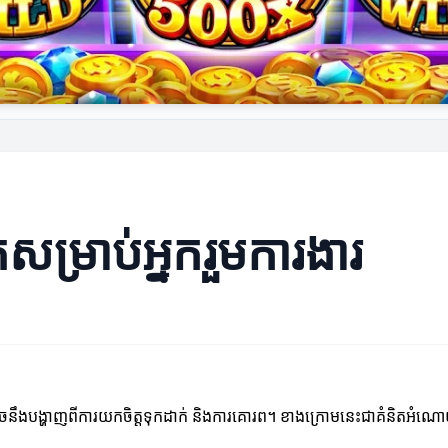
សម្រាប់អ្នករួមការងារ
ាអាចនឹងបង្ហាញពីការយកចិត្តទុកដាក់ និងការគោរព។ ខាងក្រោមនេះជាគំនិតអំណ