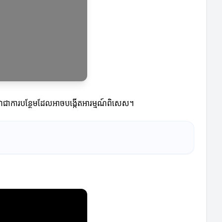
ើវាជាការបន្ថែមដែលអាចបង្កើតអារម្មណ៍ពិសេស។