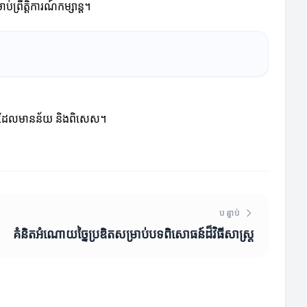
រឹត្តិការណ៍កម្សាន្ដ។
ណោយដែលមានន័យ និងពិសេស។
បន្ទាប់
គំនិតអំណោយច្នៃប្រឌិតសម្រាប់បទពិសោធន៍ដ៏វិធីសាស្ត្រ