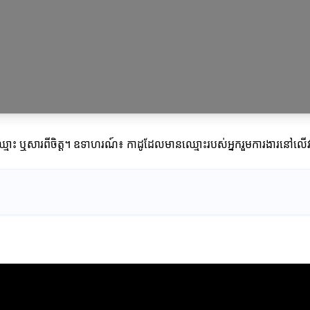
ែមឈ្មោះ ឬសារពីចិត្ត។ ឧទាហរណ៍៖ កាដូដែលមានឈ្មោះរបស់អ្នករួមការងារនៅល