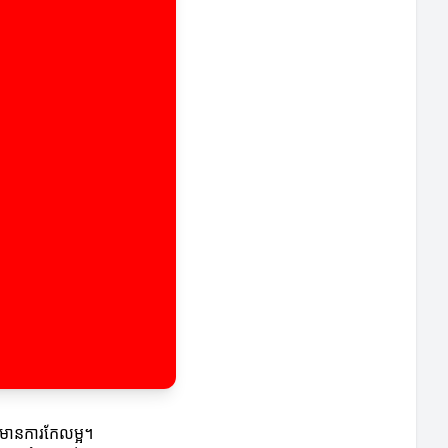
លមានការកែលម្អ។