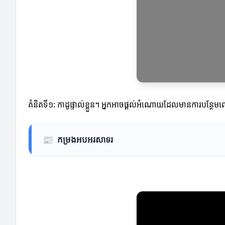
គំនិតទី១: កាដូផ្ទាល់ខ្លួន។ អ្នកអាចផ្ដល់អំណោយដែលមានការបន្ថ
📰
កម្រងអបអរសាទរ