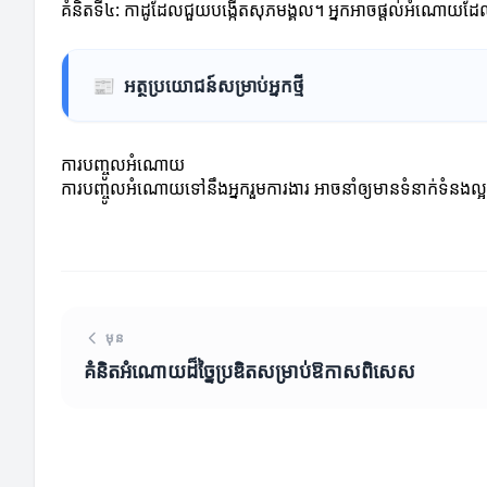
គំនិតទី៤: កាដូដែលជួយបង្កើតសុភមង្គល។ អ្នកអាចផ្ដល់អំណោយដែលមាន
📰
អត្ថប្រយោជន៍សម្រាប់អ្នកថ្មី
ការបញ្ចូលអំណោយ
ការបញ្ចូលអំណោយទៅនឹងអ្នករួមការងារ អាចនាំឲ្យមានទំនាក់ទំន
មុន
គំនិតអំណោយដ៏ច្នៃប្រឌិតសម្រាប់ឱកាសពិសេស