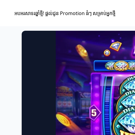
អបអរសាទរឆ្នាំថ្មី! ផ្តល់ជូន Promotion ធំៗ សម្រាប់អ្នកថ្មី