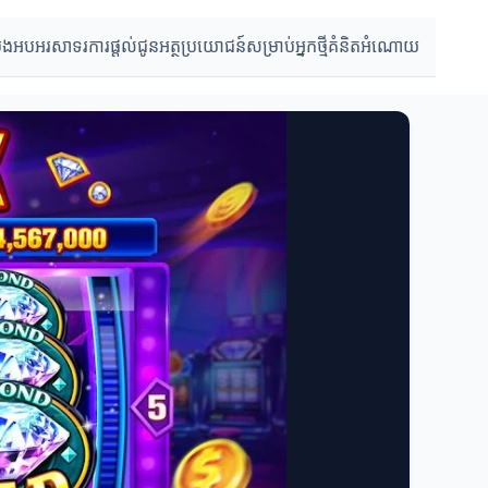
្រងអបអរសាទរ
ការផ្តល់ជូន
អត្ថប្រយោជន៍សម្រាប់អ្នកថ្មី
គំនិតអំណោយ