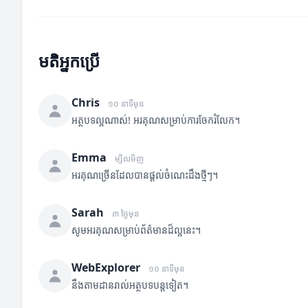
មតិអ្នកប្រើ
Chris
១០ នាទីមុន
អត្ថបទល្អណាស់! អរគុណសម្រាប់ការចែករំលែក។
Emma
ម្សិលមិញ
អរគុណច្រើនដែលបានផ្តល់ចំណេះដឹងថ្មីៗ។
Sarah
៣ ថ្ងៃមុន
សូមអរគុណសម្រាប់ព័ត៌មានដ៏ល្អនេះ។
WebExplorer
១០ នាទីមុន
នឹងតាមដានរាល់អត្ថបទបន្តទៀត។