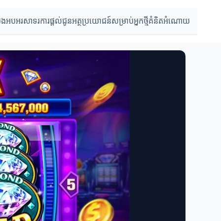
្រងអបអរសាទរ
ការផ្តល់ជូន
អត្ថប្រយោជន៍សម្រាប់អ្នកថ្មី
គំនិតអំណោយ