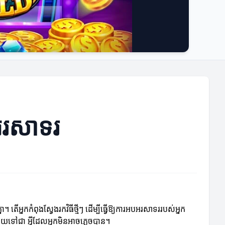
បអរសាទរ
អ្នកកំពុងស្វែងរកវិធីថ្មីៗ ដើម្បីធ្វើឱ្យការអបអរសាទររបស់អ្នក
កក្លាយទៅជា អ្វីដែលអ្នកមិនអាចភ្លេចបាន។