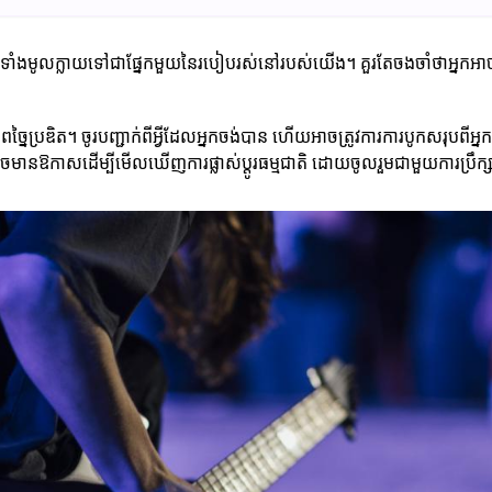
ាទរទាំងមូលក្លាយទៅជាផ្នែកមួយនៃរបៀបរស់នៅរបស់យើង។ គួរតែចងចាំថាអ្នកអាចប្
ប្រឌិត។ ចូរបញ្ជាក់ពីអ្វីដែលអ្នកចង់បាន ហើយអាចត្រូវការការបូកសរុបពីអ្នកចូលរួម
កអាចមានឱកាសដើម្បីមើលឃើញការផ្លាស់ប្តូរធម្មជាតិ ដោយចូលរួមជាមួយការប្រ