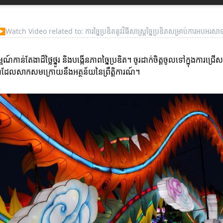
▶
Watch Video related to: ការច្នៃប្រឌិតនូវវិធីសាស្ត្រច្នៃប្រឌិតសម្រាប់ការអបអរសា
់តែងាដ៏ថ្លៃថ្នូរ និងបង្កើនភាពច្នៃប្រឌិត។ ចូរដាក់ចិត្តចូលទៅក្នុងការជ្រើ
្កាដែលសាកសមក្រោយនឹងអត្ថន័យនៃព្រឹត្តិការណ៍។