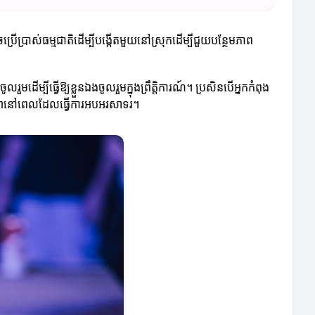
រើប្រាស់ធម្មជាតិដើម្បីបង្កើតមួយនៅស្រុកដើម្បីជួយបន្ថែមភាព
ដើម្បីធ្វើឱ្យខ្លួនឯងចូលរួមក្នុងព្រឹត្តិការណ៍។ ប្រសិនបើអ្នកកំពុង
ឹក្សានៅពេលដែលធ្វើការអបអរសាទរ។