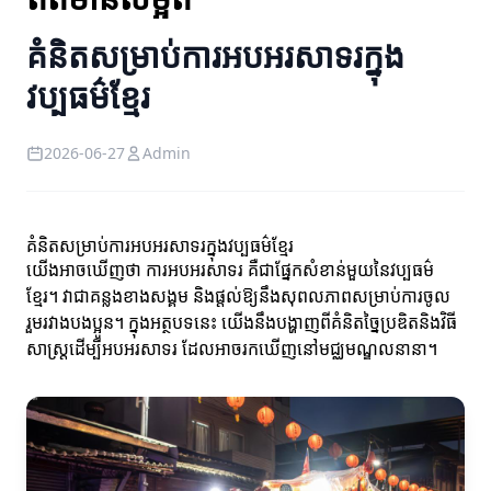
គំនិតសម្រាប់ការអបអរសាទរក្នុង
វប្បធម៌ខ្មែរ
2026-06-27
Admin
គំនិតសម្រាប់ការអបអរសាទរក្នុងវប្បធម៌ខ្មែរ
យើងអាចឃើញថា ការអបអរសាទរ គឺជាផ្នែកសំខាន់មួយនៃវប្បធម៌
ខ្មែរ។ វាជាគន្លងខាងសង្គម និងផ្តល់ឱ្យនឹងសុពលភាពសម្រាប់ការចូល
រួមរវាងបងប្អូន។ ក្នុងអត្ថបទនេះ យើងនឹងបង្ហាញពីគំនិតច្នៃប្រឌិតនិងវិធី
សាស្ត្រដើម្បីអបអរសាទរ ដែលអាចរកឃើញនៅមជ្ឈមណ្ឌលនានា។