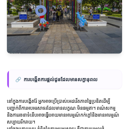
🔗
ការបង្កើតការផ្តល់ជូនដែលមានសក្តានុពល
នៅក្នុងការបង្កើតរ៉ែ អ្នកអាចប្រើប្រាស់អេដវើតភាពច្នៃប្រឌិតដើម្បី
បញ្ជាក់ពីការអបអរសាទរដែលមានលក្ខណៈមិនធម្មតា។ ពណ៌សកម្ម
និងការរចនាទំនើបអាចធ្វើអោយមានអារម្មណ៍កក់ក្តៅនិងមានអារម្មណ៍
សប្បាយរីករាយ។
នៅចុងក្រោយនេះ គំនិតនៃការអបអរសាទរ គឺជាការប្រមូលផ្ដុំ