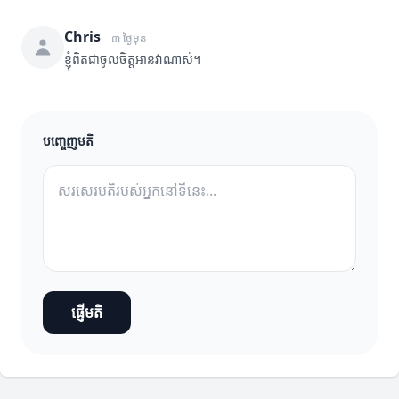
Chris
៣ ថ្ងៃមុន
ខ្ញុំពិតជាចូលចិត្តអានវាណាស់។
បញ្ចេញមតិ
ផ្ញើមតិ