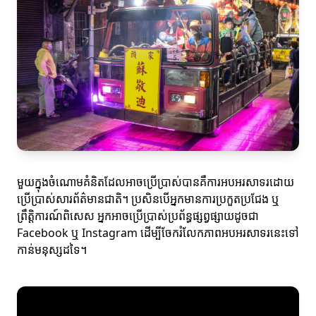
មួយក្នុងចំណោមគំនិតដែលអាចប្រើប្រាស់បានគឺការអបអរសាទរដោយ
ប្រើប្រាស់សារព័ត៌មានជាតិ។ ប្រសិនបើអ្នកមានការប្រកួតប្រជែង ឬ
ព្រឹត្តិការណ៍ពិសេស អ្នកអាចប្រើប្រាស់ប្រព័ន្ធផ្សព្វផ្សាយដូចជា
Facebook ឬ Instagram ដើម្បីចែករំលែកភាពអបអរសាទរនេះទៅ
កាន់មនុស្សដទៃ។