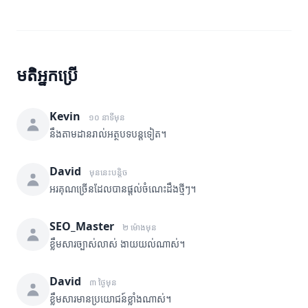
មតិអ្នកប្រើ
Kevin
១០ នាទីមុន
នឹងតាមដានរាល់អត្ថបទបន្តទៀត។
David
មុននេះបន្តិច
អរគុណច្រើនដែលបានផ្តល់ចំណេះដឹងថ្មីៗ។
SEO_Master
២ ម៉ោងមុន
ខ្លឹមសារច្បាស់លាស់ ងាយយល់ណាស់។
David
៣ ថ្ងៃមុន
ខ្លឹមសារមានប្រយោជន៍ខ្លាំងណាស់។