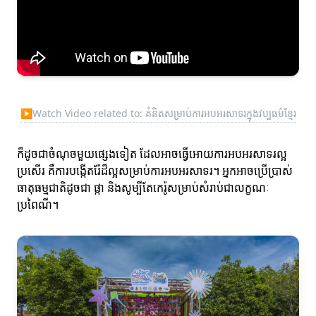
▶
Watch Video related to: គំនិតសម្រាប់ការអបអរសាទរក្នុងវប្បធម៌ខ្មែរ
ក៏ដូចជាចំណុចមួយផ្សេងទៀត ដែលអាចធ្វើអោយការអបអរសាទរល្អ
ប្រសើរ គឺការបង្កើតរ៉ែដ៏ល្អសម្រាប់ការអបអរសាទរ។ អ្នកអាចប្រើប្រាស់
ធាតុធម្មជាតិដូចជា ផ្កា និងសូម្បីតែកេរ៉ូសម្រាប់សំរាប់ជាលក្ខណៈ
ប្រពៃណី។