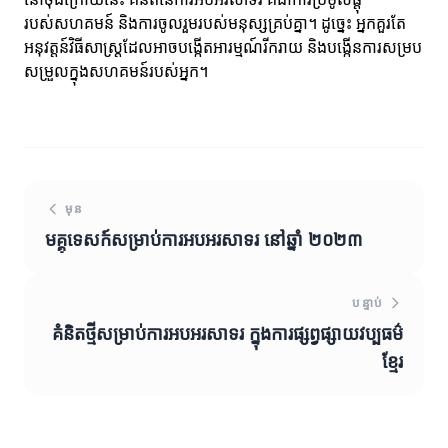
របស់សហគមន៍ និងការចូលរួមរបស់មនុស្សគ្រប់គ្នា។ ដូច្នេះ អ្នកគួរតែ
អនុវត្តន៍វិធីសាស្ត្រដែលអាចបង្កើតអារម្មណ៍រីករាយ និងបង្កើនការសម្រប
សម្រួលក្នុងសហគមន៍របស់អ្នក។
មុន
មគ្គុទេសក៍សម្រាប់ការអបអរសាទរ នៅឆ្នាំ ២០២៣
បន្ទាប់
គំនិតថ្មីសម្រាប់ការអបអរសាទរ ក្នុងការផ្សព្វផ្សាយវប្បធម៌
ខ្មែរ