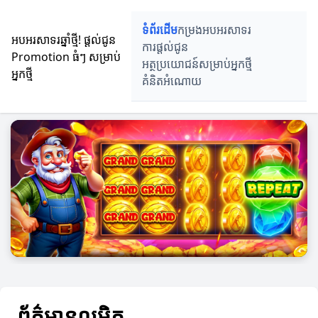
ទំព័រដើម
កម្រងអបអរសាទរ
អបអរសាទរឆ្នាំថ្មី! ផ្តល់ជូន
ការផ្តល់ជូន
Promotion ធំៗ សម្រាប់
អត្ថប្រយោជន៍សម្រាប់អ្នកថ្មី
អ្នកថ្មី
គំនិតអំណោយ
ព័ត៌មានលម្អិត