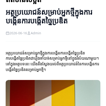
អត្ថប្រយោជន៍សម្រាប់អ្នកថ្មីក្នុងការ
បង្កើនការបង្កើតច្នៃប្រឌិត
2026-06-16
Admin
អត្ថប្រយោជន៍សម្រាប់អ្នកថ្មីក្នុងការបង្កើនការបង្កើតច្នៃប្រឌិត
ការបង្កើតច្នៃប្រឌិតជារឿងចាំបាច់សម្រាប់អ្នកថ្មីនៅក្នុងវិស័យណាមួយ។
នៅក្នុងអត្ថបទនេះ យើងនឹងស្វែងយល់ពីអត្ថប្រយោជន៍នៃការបង្កើនការ
បង្កើតច្នៃប្រឌិតសម្រាប់អ្នកថ្មី។