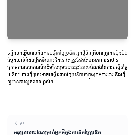
ទន្ទឹងមកឆ្លើយតបនឹងការបង្កើតច្នៃប្រឌិត អ្នកថ្មីមិនត្រឹមតែត្រូវការប៉ុនប៉ង
ស្វែងយល់និងពង្រីកចំណេះដឹងទេ តែត្រូវតែងតែមានភាពអនាថាន
ក្រោមការសហការណ៍ដើម្បីសម្រេចបាននូវគោលបំណងនៃការបង្កើតច្នៃ
ប្រឌិត។ ភាពថ្មីៗនេះអាចបង្កើនភាពច្នៃប្រឌិតនៅក្នុងក្រុមការងារ និងធ្វើ
ឲ្យមានការលូតលាស់ខ្ពស់។
មុន
អត្ថប្រយោជន៍សម្រាប់អ្នកថ្មីក្នុងការគិតច្នៃប្រឌិត