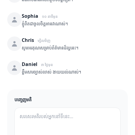
Sophia
១០ នាទីមុន
ខ្ញុំពិតជាចូលចិត្តអានវាណាស់។
Chris
ម្សិលមិញ
សូមអរគុណសម្រាប់ព័ត៌មានដ៏ល្អនេះ។
Daniel
៣ ថ្ងៃមុន
ខ្លឹមសារច្បាស់លាស់ ងាយយល់ណាស់។
បញ្ចេញមតិ