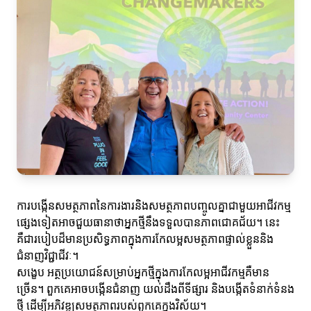
ការបង្កើនសមត្ថភាពនៃការងារនិងសមត្ថភាពបញ្ចូលគ្នាជាមួយអាជីវកម្ម
ផ្សេងទៀតអាចជួយធានាថាអ្នកថ្មីនឹងទទួលបានភាពជោគជ័យ។ នេះ
គឺជារបៀបដ៏មានប្រសិទ្ធភាពក្នុងការកែលម្អសមត្ថភាពផ្ទាល់ខ្លួននិង
ជំនាញវិជ្ជាជីវៈ។
សង្ខេប អត្ថប្រយោជន៍សម្រាប់អ្នកថ្មីក្នុងការកែលម្អអាជីវកម្មគឺមាន
ច្រើន។ ពួកគេអាចបង្កើនជំនាញ យល់ដឹងពីទីផ្សារ និងបង្កើតទំនាក់ទំនង
ថ្មី ដើម្បីអភិវឌ្ឍសមត្ថភាពរបស់ពួកគេក្នុងវិស័យ។