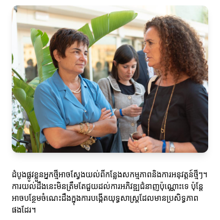
ដំបូងផ្លូវខ្លួនអ្នកថ្មីអាចស្វែងយល់ពីកន្លែងសកម្មភាពនិងការអនុវត្តន៍ថ្មីៗ។
ការយល់ដឹងនេះមិនត្រឹមតែជួយដល់ការអភិវឌ្ឍជំនាញប៉ុណ្ណោះទេ ប៉ុន្តែ
អាចបន្ថែមចំណេះដឹងក្នុងការបង្កើតយុទ្ធសាស្រ្តដែលមានប្រសិទ្ធភាព
ផងដែរ។