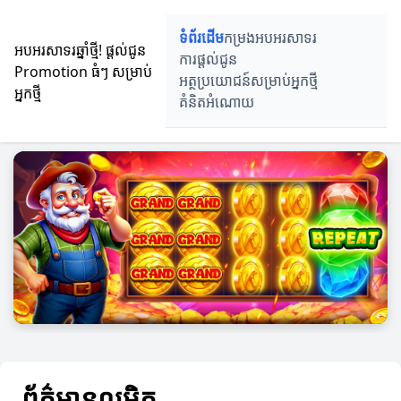
ទំព័រដើម
កម្រងអបអរសាទរ
អបអរសាទរឆ្នាំថ្មី! ផ្តល់ជូន
ការផ្តល់ជូន
Promotion ធំៗ សម្រាប់
អត្ថប្រយោជន៍សម្រាប់អ្នកថ្មី
អ្នកថ្មី
គំនិតអំណោយ
ព័ត៌មានលម្អិត