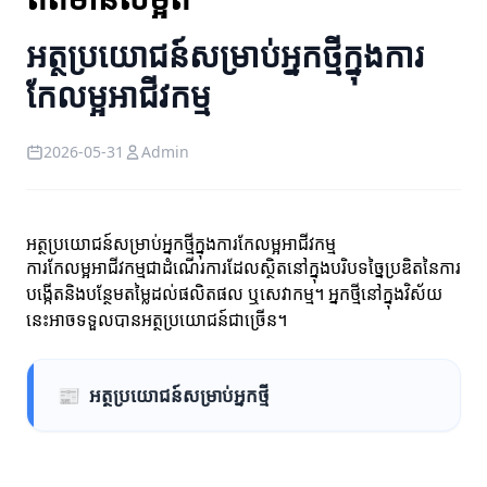
អត្ថប្រយោជន៍សម្រាប់អ្នកថ្មីក្នុងការ
កែលម្អអាជីវកម្ម
2026-05-31
Admin
អត្ថប្រយោជន៍សម្រាប់អ្នកថ្មីក្នុងការកែលម្អអាជីវកម្ម
ការកែលម្អអាជីវកម្មជាដំណើរការដែលស្ថិតនៅក្នុងបរិបទច្នៃប្រឌិតនៃការ
បង្កើតនិងបន្ថែមតម្លៃដល់ផលិតផល ឬសេវាកម្ម។ អ្នកថ្មីនៅក្នុងវិស័យ
នេះអាចទទួលបានអត្ថប្រយោជន៍ជាច្រើន។
📰
អត្ថប្រយោជន៍សម្រាប់អ្នកថ្មី