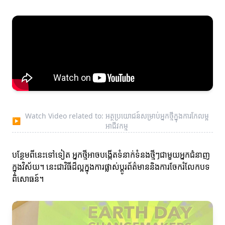
Watch Video related to: អត្ថប្រយោជន៍សម្រាប់អ្នកថ្មីក្នុងការកែលម្អ
▶
អាជីវកម្ម
បន្ថែមពីនេះទៅទៀត អ្នកថ្មីអាចបង្កើតទំនាក់ទំនងថ្មីៗជាមួយអ្នកជំនាញ
ក្នុងវិស័យ។ នេះជាវិធីដ៏ល្អក្នុងការផ្លាស់ប្ដូរព័ត៌មាននិងការចែករំលែកបទ
ពិសោធន៍។