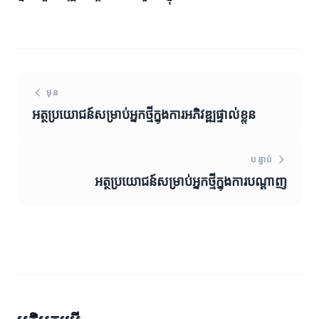
មុន
អត្ថប្រយោជន៍សម្រាប់អ្នកថ្មីក្នុងការអភិវឌ្ឍផ្ទាល់ខ្លួន
បន្ទាប់
អត្ថប្រយោជន៍សម្រាប់អ្នកថ្មីក្នុងការបណ្តាញ