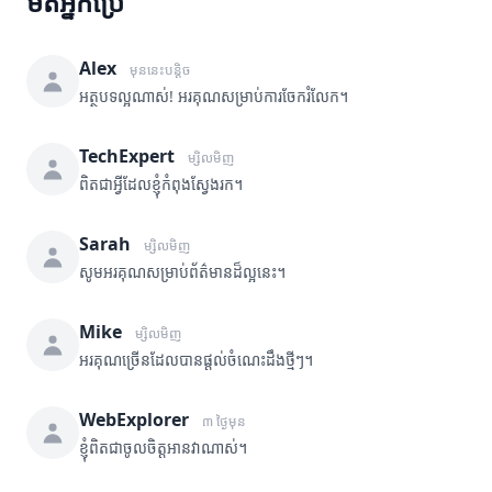
មតិអ្នកប្រើ
Alex
មុននេះបន្តិច
អត្ថបទល្អណាស់! អរគុណសម្រាប់ការចែករំលែក។
TechExpert
ម្សិលមិញ
ពិតជាអ្វីដែលខ្ញុំកំពុងស្វែងរក។
Sarah
ម្សិលមិញ
សូមអរគុណសម្រាប់ព័ត៌មានដ៏ល្អនេះ។
Mike
ម្សិលមិញ
អរគុណច្រើនដែលបានផ្តល់ចំណេះដឹងថ្មីៗ។
WebExplorer
៣ ថ្ងៃមុន
ខ្ញុំពិតជាចូលចិត្តអានវាណាស់។