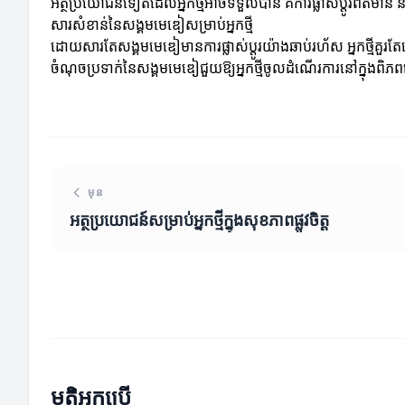
អត្ថប្រយោជន៍ទៀតដែលអ្នកថ្មីអាចទទួលបាន គឺការផ្លាស់ប្តូរព័ត៌មាន ន
សារសំខាន់នៃសង្គមមេឌៀសម្រាប់អ្នកថ្មី
ដោយសារតែសង្គមមេឌៀមានការផ្លាស់ប្តូរយ៉ាងឆាប់រហ័ស អ្នកថ្មីគួរតែធ
ចំណុចប្រទាក់នៃសង្គមមេឌៀជួយឱ្យអ្នកថ្មីចូលដំណើរការនៅក្នុងពិភព
មុន
អត្ថប្រយោជន៍សម្រាប់អ្នកថ្មីក្នុងសុខភាពផ្លូវចិត្ត
មតិអ្នកប្រើ