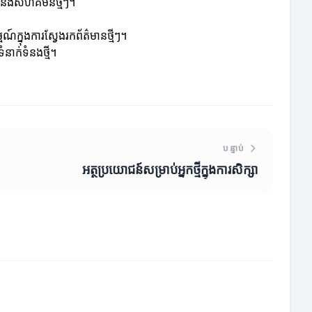
ុន និងសហគមន៍ថ្មីៗ។
៍ក្នុងការស្វែងរកព័ត៌មានថ្មីៗ។
នាក់ទំនងថ្មី។
បន្ទាប់
អត្ថប្រយោជន៍សម្រាប់អ្នកថ្មីក្នុងការសិក្សា