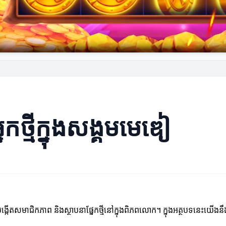
កថ្មីក្នុងសង្គមមេឌៀ
របង្កើតសមាជិកភាព និងស្ថាបនាផ្នែកថ្មីនៅក្នុងពិភពលោក។ ក្នុងអត្ថបទនេះយើងន