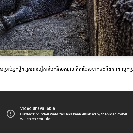
្រាប់អ្នកថ្មី។ អ្នកអាចផ្ញើការចែករំលែកនូវមាតិកាដែលទាក់ទងនឹងការងារឬកម្