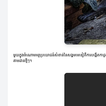
មួយក្នុងចំណោមអត្ថប្រយោជន៍សំខាន់នៃសង្គមមេឌៀគឺការបង្កើតកាដូសម
តាមដានថ្មីៗ។