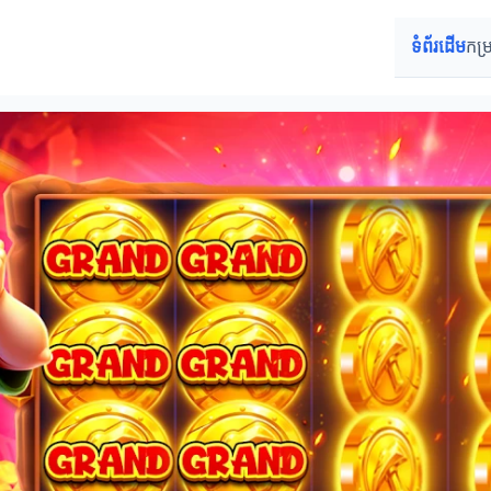
ទំព័រដើម
កម