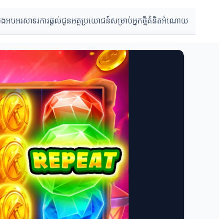
្រងអបអរសាទរ
ការផ្តល់ជូន
អត្ថប្រយោជន៍សម្រាប់អ្នកថ្មី
គំនិតអំណោយ