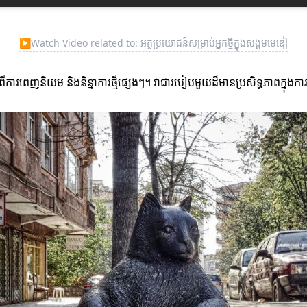
▶
Watch Video related to: អត្ថប្រយោជន៍សម្រាប់អ្នកថ្មីក្នុងសង្គមមេឌៀ
់ពីការពេញនិយម និងនិន្នាការថ្មីផ្សេងៗ។ វាជារបៀបមួយដ៏មានប្រសិទ្ធភាពក្នុង