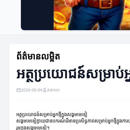
ព័ត៌មានលម្អិត
អត្ថប្រយោជន៍សម្រាប់អ្ន
2026-06-04
Admin
អត្ថប្រយោជន៍សម្រាប់អ្នកថ្មីក្នុងសង្គមមេឌៀ
សង្គមមេឌៀក្លាយជាឧបករណ៍ដ៏មានប្រសិទ្ធភាពសម្រាប់អ្នកថ្មីក្នុងកា
រួមក្នុងសង្គមមេឌៀ។