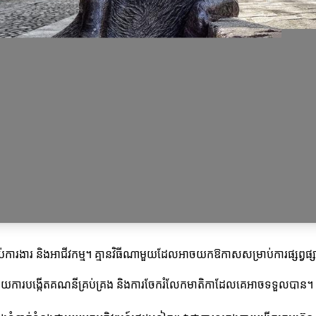
ម្រាប់ការងារ និងអាជីវកម្ម។ គ្មានវិធីណាមួយដែលអាចយកឱកាសសម្រាប់ការផ្សព្
ប់ផ្តើមដោយការបង្កើតគណនីគ្រប់គ្រង និងការចែករំលែកមាតិកាដែលគេអាចទទួលបា