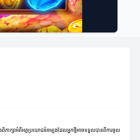
ឹងពិភាក្សាអំពីអត្ថប្រយោជន៍ចម្បងដែលអ្នកថ្មីអាចទទួលបានពីការចូល