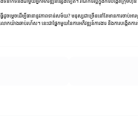
ិងទំនាក់ទំនងជាមួយអ្នកអភិវឌ្ឍន៍ផ្សេងទៀត។ វាជាការល្អក្នុងការបង្កើតក្រុមហ៊
្វើដូចម្តេចដើម្បីធានានូវភាពទាន់សម័យ? មនុស្សជាច្រើននៅតែមានការចាប់អារម្មណ
លោកយ៉ាងឆាប់រហ័ស។ នេះជាផ្នែកមួយនៃការអភិវឌ្ឍន៍ការងារ និងការបង្កើតការទំ