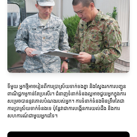
ទីមួយ អ្នកថ្មីអាចរៀនពីការប្រាស្រ័យទាក់ទងគ្នា និងស្វែងរកការបញ្ជូន
ពាណិជ្ជកម្មកាន់តែប្រសើរ។ ជំនាញទំនាក់ទំនងល្អអាចជួយអ្នកក្នុងការ
សម្រេចបាននូវគោលបំណងរបស់អ្នក។ ការទំនាក់ទំនងមិនត្រឹមតែជា
ការប្រាស្រ័យទាក់ទំនងទេ ប៉ុន្តែវាជាការបង្កើនការយល់ដឹង និងការ
សហការណ៍ជាមួយអ្នកដទៃ។