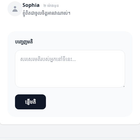
Sophia
២ ម៉ោងមុន
ខ្ញុំពិតជាចូលចិត្តអានវាណាស់។
បញ្ចេញមតិ
ផ្ញើមតិ