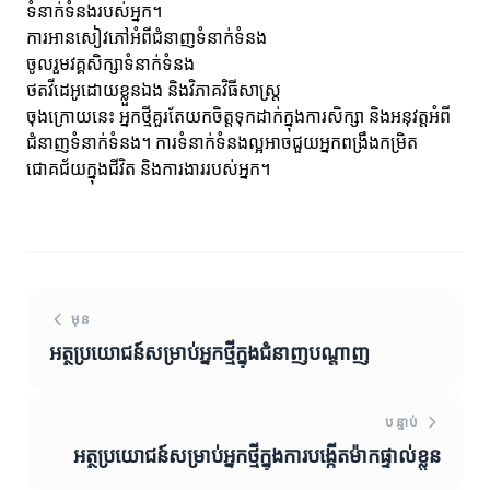
ទំនាក់ទំនងរបស់អ្នក។
ការអានសៀវភៅអំពីជំនាញទំនាក់ទំនង
ចូលរួមវគ្គសិក្សាទំនាក់ទំនង
ថតវីដេអូដោយខ្លួនឯង និងវិភាគវិធីសាស្ត្រ
ចុងក្រោយនេះ អ្នកថ្មីគួរតែយកចិត្តទុកដាក់ក្នុងការសិក្សា និងអនុវត្តអំពី
ជំនាញទំនាក់ទំនង។ ការទំនាក់ទំនងល្អអាចជួយអ្នកពង្រឹងកម្រិត
ជោគជ័យក្នុងជីវិត និងការងាររបស់អ្នក។
មុន
អត្ថប្រយោជន៍សម្រាប់អ្នកថ្មីក្នុងជំនាញបណ្តាញ
បន្ទាប់
អត្ថប្រយោជន៍សម្រាប់អ្នកថ្មីក្នុងការបង្កើតម៉ាកផ្ទាល់ខ្លួន